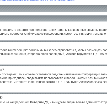
ы правильно вводите имя пользователя и пароль. Если данные введены прави
авильно настроил конфигурацию конференции, свяжитесь с ним для исправлен
настроил конференцию: должны ли вы зарегистрироваться, чтобы размещать с
ные сообщения, отправка email-сообщений, участие в группах и т. д. Регист
ля?
м посещении
, вы сможете оставаться под своим именем на конференции толь
 вам не приходилось вводить имя пользователя и пароль каждый раз, вы може
иотеке, интернет-кафе, университете и т. д. Если пункт
Автоматически вхо
й?
ние на конференции
. Выберите
Да
, и вы будете видны только администрато