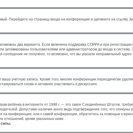
новый. Перейдите на страницу входа на конференцию и щёлкните на ссылку
За
 возможны два варианта. Если включена поддержка COPPA и при регистрации в
ли активированы пользователями или администратором до входа в систему. 
l-сообщение не получено, то возможно, что вы указали неправильный адрес 
л вашу учётную запись. Кроме того, многие конференции периодически удал
трироваться снова и активнее участвовать в дискуссиях.
ных прав ребёнка в интернете от 1998 г. — это закон Соединённых Штатов, тре
 родителей. Допустимо наличие иного вида подтверждения того, что опекун
уся на конференции, или к самой конференции, обратитесь за помощью к юрис
их отношений, кроме указанных ниже.
 силы.