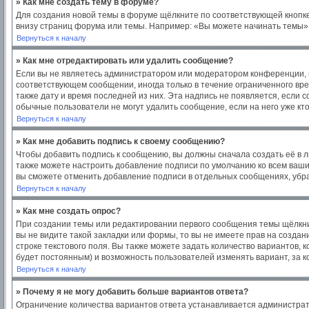
» Как мне создать тему в форуме?
Для создания новой темы в форуме щёлкните по соответствующей кнопке
внизу страниц форума или темы. Например: «Вы можете начинать темы», 
Вернуться к началу
» Как мне отредактировать или удалить сообщение?
Если вы не являетесь администратором или модератором конференции, в
соответствующем сообщении, иногда только в течение ограниченного врем
также дату и время последней из них. Эта надпись не появляется, если
обычные пользователи не могут удалить сообщение, если на него уже кто
Вернуться к началу
» Как мне добавить подпись к своему сообщению?
Чтобы добавить подпись к сообщению, вы должны сначала создать её в 
также можете настроить добавление подписи по умолчанию ко всем ваш
вы сможете отменить добавление подписи в отдельных сообщениях, уб
Вернуться к началу
» Как мне создать опрос?
При создании темы или редактировании первого сообщения темы щёлкни
вы не видите такой закладки или формы, то вы не имеете прав на создан
строке текстового поля. Вы также можете задать количество вариантов, 
будет постоянным) и возможность пользователей изменять вариант, за к
Вернуться к началу
» Почему я не могу добавить больше вариантов ответа?
Ограничение количества вариантов ответа устанавливается администра