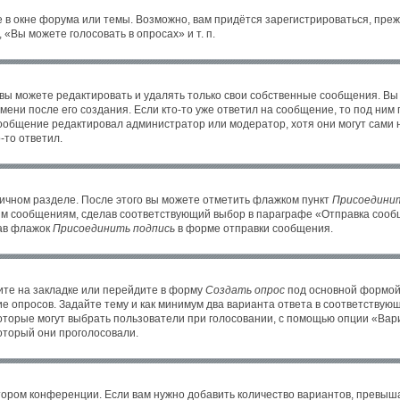
 в окне форума или темы. Возможно, вам придётся зарегистрироваться, пре
«Вы можете голосовать в опросах» и т. п.
ы можете редактировать и удалять только свои собственные сообщения. Вы
ени после его создания. Если кто-то уже ответил на сообщение, то под ним
 сообщение редактировал администратор или модератор, хотя они могут сами 
-то ответил.
личном разделе. После этого вы можете отметить флажком пункт
Присоединит
им сообщениям, сделав соответствующий выбор в параграфе «Отправка сообщ
рав флажок
Присоединить подпись
в форме отправки сообщения.
те на закладке или перейдите в форму
Создать опрос
под основной формой 
ие опросов. Задайте тему и как минимум два варианта ответа в соответствую
которые могут выбрать пользователи при голосовании, с помощью опции «Вари
оторый они проголосовали.
тором конференции. Если вам нужно добавить количество вариантов, превыш