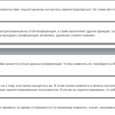
апретил имя, под которым вы пытаетесь зарегистрироваться. Он также мог 
авторизованным на этой конференции, а также выполняют другие функции, т
и выходом с конференции, возможно, удаление cookies поможет.
йки хранятся в базе данных конференции. Чтобы изменить их, перейдите в
Л
е к тому, в котором находитесь вы. В этом случае измените в личных настройка
только зарегистрированные пользователи. Если вы не зарегистрированы, то се
его времени, но время отображается по-прежнему неверное, значит, неправи