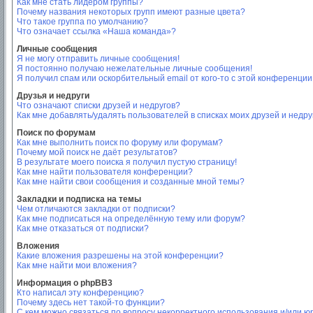
Как мне стать лидером группы?
Почему названия некоторых групп имеют разные цвета?
Что такое группа по умолчанию?
Что означает ссылка «Наша команда»?
Личные сообщения
Я не могу отправить личные сообщения!
Я постоянно получаю нежелательные личные сообщения!
Я получил спам или оскорбительный email от кого-то с этой конференции
Друзья и недруги
Что означают списки друзей и недругов?
Как мне добавлять/удалять пользователей в списках моих друзей и недру
Поиск по форумам
Как мне выполнить поиск по форуму или форумам?
Почему мой поиск не даёт результатов?
В результате моего поиска я получил пустую страницу!
Как мне найти пользователя конференции?
Как мне найти свои сообщения и созданные мной темы?
Закладки и подписка на темы
Чем отличаются закладки от подписки?
Как мне подписаться на определённую тему или форум?
Как мне отказаться от подписки?
Вложения
Какие вложения разрешены на этой конференции?
Как мне найти мои вложения?
Информация о phpBB3
Кто написал эту конференцию?
Почему здесь нет такой-то функции?
С кем можно связаться по вопросу некорректного использования и/или ю