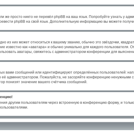
ли же просто никто не перевёл phpBB на ваш язык. Попробуйте узнать у адм
 перевести phpBB на свой язык. Дополнительную информацию вы можете получи
но из них может относиться к вашему званию, обычно это звёздочки, квадрат
ие известно как «аватара» и обычно уникально для каждого пользователя. От
пользовать аватары, свяжитесь с администратором конференции для выяснен
ных вами сообщений или идентифицируют определённых пользователей: нап
ы её администратором. Пожалуйста, не засоряйте конференцию ненужными со
ор понизят значение вашего счётчика сообщений.
ренцию!
ения другим пользователям через встроенную в конференцию форму, и только
пользователями.