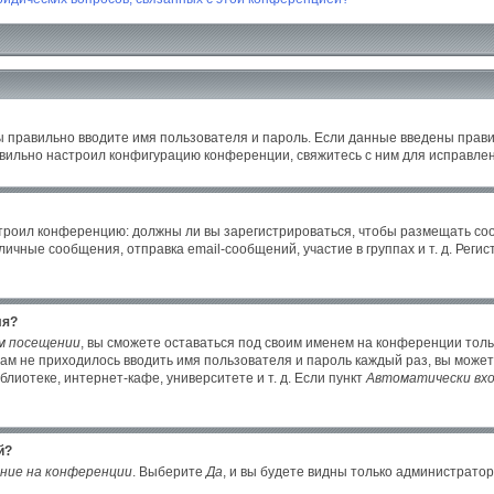
ы правильно вводите имя пользователя и пароль. Если данные введены прави
авильно настроил конфигурацию конференции, свяжитесь с ним для исправлен
настроил конференцию: должны ли вы зарегистрироваться, чтобы размещать с
ные сообщения, отправка email-сообщений, участие в группах и т. д. Регист
ля?
м посещении
, вы сможете оставаться под своим именем на конференции толь
 вам не приходилось вводить имя пользователя и пароль каждый раз, вы може
иотеке, интернет-кафе, университете и т. д. Если пункт
Автоматически вхо
й?
ние на конференции
. Выберите
Да
, и вы будете видны только администрато