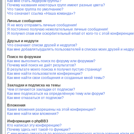
Как мне стать лидером группы?
Почему названия некоторых групп имеют разные цвета?
Что такое группа по умолчанию?
Что означает ссылка «Наша команда»?
Личные сообщения
Я не могу отправить личные сообщения!
Я постоянно получаю нежелательные личные сообщения!
Я получил спам или оскорбительный email от кого-то с этой конференции
Друзья и недруги
Что означают списки друзей и недругов?
Как мне добавлять/удалять пользователей в списках моих друзей и недру
Поиск по форумам
Как мне выполнить поиск по форуму или форумам?
Почему мой поиск не даёт результатов?
В результате моего поиска я получил пустую страницу!
Как мне найти пользователя конференции?
Как мне найти свои сообщения и созданные мной темы?
Закладки и подписка на темы
Чем отличаются закладки от подписки?
Как мне подписаться на определённую тему или форум?
Как мне отказаться от подписки?
Вложения
Какие вложения разрешены на этой конференции?
Как мне найти мои вложения?
Информация о phpBB3
Кто написал эту конференцию?
Почему здесь нет такой-то функции?
С кем можно связаться по вопросу некорректного использования и/или ю