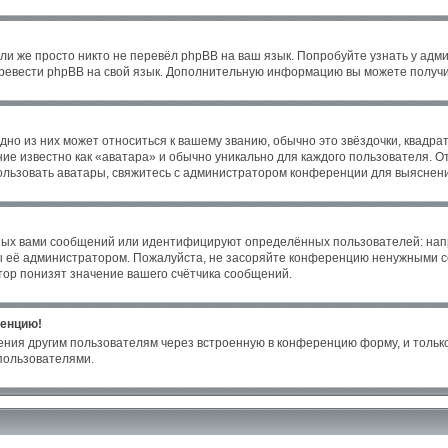
ли же просто никто не перевёл phpBB на ваш язык. Попробуйте узнать у адм
 перевести phpBB на свой язык. Дополнительную информацию вы можете получи
но из них может относиться к вашему званию, обычно это звёздочки, квадрат
ие известно как «аватара» и обычно уникально для каждого пользователя. От
пользовать аватары, свяжитесь с администратором конференции для выяснен
ных вами сообщений или идентифицируют определённых пользователей: нап
ы её администратором. Пожалуйста, не засоряйте конференцию ненужными со
ор понизят значение вашего счётчика сообщений.
ренцию!
ения другим пользователям через встроенную в конференцию форму, и только
пользователями.