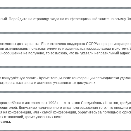
новый. Перейдите на страницу входа на конференцию и щёлкните на ссылку
За
 возможны два варианта. Если включена поддержка COPPA и при регистрации в
ли активированы пользователями или администратором до входа в систему. 
l-сообщение не получено, то возможно, что вы указали неправильный адрес 
л вашу учётную запись. Кроме того, многие конференции периодически удал
трироваться снова и активнее участвовать в дискуссиях.
ных прав ребёнка в интернете от 1998 г. — это закон Соединённых Штатов, тре
 родителей. Допустимо наличие иного вида подтверждения того, что опекун
уся на конференции, или к самой конференции, обратитесь за помощью к юрис
их отношений, кроме указанных ниже.
 силы.