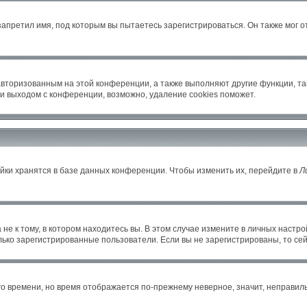
апретил имя, под которым вы пытаетесь зарегистрироваться. Он также мог 
авторизованным на этой конференции, а также выполняют другие функции, т
и выходом с конференции, возможно, удаление cookies поможет.
йки хранятся в базе данных конференции. Чтобы изменить их, перейдите в
Л
е к тому, в котором находитесь вы. В этом случае измените в личных настройка
только зарегистрированные пользователи. Если вы не зарегистрированы, то се
его времени, но время отображается по-прежнему неверное, значит, неправи