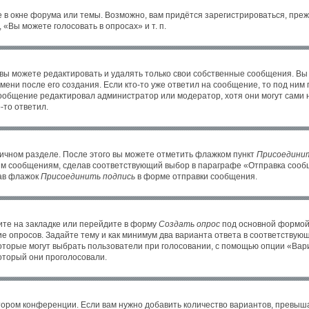
 в окне форума или темы. Возможно, вам придётся зарегистрироваться, пре
«Вы можете голосовать в опросах» и т. п.
ы можете редактировать и удалять только свои собственные сообщения. Вы
ени после его создания. Если кто-то уже ответил на сообщение, то под ним
 сообщение редактировал администратор или модератор, хотя они могут сами 
-то ответил.
личном разделе. После этого вы можете отметить флажком пункт
Присоединит
им сообщениям, сделав соответствующий выбор в параграфе «Отправка сообщ
рав флажок
Присоединить подпись
в форме отправки сообщения.
те на закладке или перейдите в форму
Создать опрос
под основной формой 
ие опросов. Задайте тему и как минимум два варианта ответа в соответствую
которые могут выбрать пользователи при голосовании, с помощью опции «Вари
оторый они проголосовали.
тором конференции. Если вам нужно добавить количество вариантов, превыш