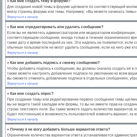
» Как мне создать тему в форуме?
Для создания новой темы в форуме щёлкните по соответствующей кнопке
внизу страниц форума или темы. Например: «Вы можете начинать темы», 
Вернуться к началу
» Как мне отредактировать или удалить сообщение?
Если вы не являетесь администратором или модератором конференции, в
соответствующем сообщении, иногда только в течение ограниченного врем
также дату и время последней из них. Эта надпись не появляется, если
обычные пользователи не могут удалить сообщение, если на него уже кто
Вернуться к началу
» Как мне добавить подпись к своему сообщению?
Чтобы добавить подпись к сообщению, вы должны сначала создать её в 
также можете настроить добавление подписи по умолчанию ко всем ваш
вы сможете отменить добавление подписи в отдельных сообщениях, уб
Вернуться к началу
» Как мне создать опрос?
При создании темы или редактировании первого сообщения темы щёлкни
вы не видите такой закладки или формы, то вы не имеете прав на создан
строке текстового поля. Вы также можете задать количество вариантов, 
будет постоянным) и возможность пользователей изменять вариант, за к
Вернуться к началу
» Почему я не могу добавить больше вариантов ответа?
Ограничение количества вариантов ответа устанавливается администра