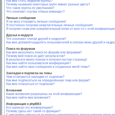
Как мне стать лидером группы?
Почему названия некоторых групп имеют разные цвета?
Что такое группа по умолчанию?
Что означает ссылка «Наша команда»?
Личные сообщения
Я не могу отправить личные сообщения!
Я постоянно получаю нежелательные личные сообщения!
Я получил спам или оскорбительный email от кого-то с этой конференции
Друзья и недруги
Что означают списки друзей и недругов?
Как мне добавлять/удалять пользователей в списках моих друзей и недру
Поиск по форумам
Как мне выполнить поиск по форуму или форумам?
Почему мой поиск не даёт результатов?
В результате моего поиска я получил пустую страницу!
Как мне найти пользователя конференции?
Как мне найти свои сообщения и созданные мной темы?
Закладки и подписка на темы
Чем отличаются закладки от подписки?
Как мне подписаться на определённую тему или форум?
Как мне отказаться от подписки?
Вложения
Какие вложения разрешены на этой конференции?
Как мне найти мои вложения?
Информация о phpBB3
Кто написал эту конференцию?
Почему здесь нет такой-то функции?
С кем можно связаться по вопросу некорректного использования и/или ю