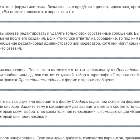
 в окне форума или темы. Возможно, вам придётся зарегистрироваться, пре
«Вы можете голосовать в опросах» и т. п.
ы можете редактировать и удалять только свои собственные сообщения. Вы
ени после его создания. Если кто-то уже ответил на сообщение, то под ним
 сообщение редактировал администратор или модератор, хотя они могут сами 
-то ответил.
личном разделе. После этого вы можете отметить флажком пункт
Присоединит
им сообщениям, сделав соответствующий выбор в параграфе «Отправка сообщ
рав флажок
Присоединить подпись
в форме отправки сообщения.
те на закладке или перейдите в форму
Создать опрос
под основной формой 
ие опросов. Задайте тему и как минимум два варианта ответа в соответствую
которые могут выбрать пользователи при голосовании, с помощью опции «Вари
оторый они проголосовали.
тором конференции. Если вам нужно добавить количество вариантов, превыш