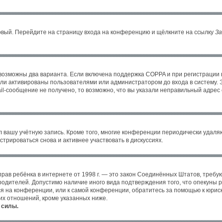
новый. Перейдите на страницу входа на конференцию и щёлкните на ссылку
За
 возможны два варианта. Если включена поддержка COPPA и при регистрации в
ли активированы пользователями или администратором до входа в систему. 
l-сообщение не получено, то возможно, что вы указали неправильный адрес 
л вашу учётную запись. Кроме того, многие конференции периодически удал
трироваться снова и активнее участвовать в дискуссиях.
ных прав ребёнка в интернете от 1998 г. — это закон Соединённых Штатов, тре
 родителей. Допустимо наличие иного вида подтверждения того, что опекун
уся на конференции, или к самой конференции, обратитесь за помощью к юрис
их отношений, кроме указанных ниже.
 силы.