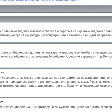
ы правильно вводите имя пользователя и пароль. Если данные введены прави
авильно настроил конфигурацию конференции, свяжитесь с ним для исправлен
настроил конференцию: должны ли вы зарегистрироваться, чтобы размещать с
ные сообщения, отправка email-сообщений, участие в группах и т. д. Регист
ля?
м посещении
, вы сможете оставаться под своим именем на конференции толь
 вам не приходилось вводить имя пользователя и пароль каждый раз, вы може
иотеке, интернет-кафе, университете и т. д. Если пункт
Автоматически вхо
й?
ние на конференции
. Выберите
Да
, и вы будете видны только администрато