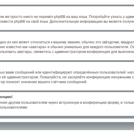
ли же просто никто не перевёл phpBB на ваш язык. Попробуйте узнать у адм
 перевести phpBB на свой язык. Дополнительную информацию вы можете получи
но из них может относиться к вашему званию, обычно это звёздочки, квадрат
ие известно как «аватара» и обычно уникально для каждого пользователя. От
пользовать аватары, свяжитесь с администратором конференции для выяснен
ных вами сообщений или идентифицируют определённых пользователей: нап
ы её администратором. Пожалуйста, не засоряйте конференцию ненужными со
ор понизят значение вашего счётчика сообщений.
ренцию!
ения другим пользователям через встроенную в конференцию форму, и только
пользователями.