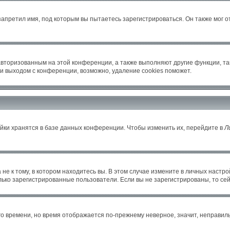
апретил имя, под которым вы пытаетесь зарегистрироваться. Он также мог 
авторизованным на этой конференции, а также выполняют другие функции, т
и выходом с конференции, возможно, удаление cookies поможет.
йки хранятся в базе данных конференции. Чтобы изменить их, перейдите в
Л
е к тому, в котором находитесь вы. В этом случае измените в личных настройка
только зарегистрированные пользователи. Если вы не зарегистрированы, то се
его времени, но время отображается по-прежнему неверное, значит, неправи