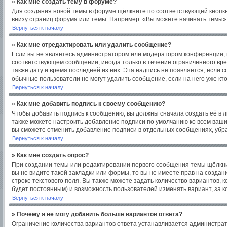
» Как мне создать тему в форуме?
Для создания новой темы в форуме щёлкните по соответствующей кнопке
внизу страниц форума или темы. Например: «Вы можете начинать темы», 
Вернуться к началу
» Как мне отредактировать или удалить сообщение?
Если вы не являетесь администратором или модератором конференции, в
соответствующем сообщении, иногда только в течение ограниченного врем
также дату и время последней из них. Эта надпись не появляется, если
обычные пользователи не могут удалить сообщение, если на него уже кто
Вернуться к началу
» Как мне добавить подпись к своему сообщению?
Чтобы добавить подпись к сообщению, вы должны сначала создать её в 
также можете настроить добавление подписи по умолчанию ко всем ваш
вы сможете отменить добавление подписи в отдельных сообщениях, уб
Вернуться к началу
» Как мне создать опрос?
При создании темы или редактировании первого сообщения темы щёлкни
вы не видите такой закладки или формы, то вы не имеете прав на создан
строке текстового поля. Вы также можете задать количество вариантов, 
будет постоянным) и возможность пользователей изменять вариант, за к
Вернуться к началу
» Почему я не могу добавить больше вариантов ответа?
Ограничение количества вариантов ответа устанавливается администра