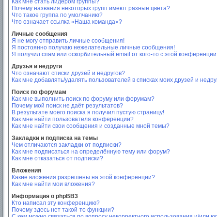
Как мне стать лидером группы?
Почему названия некоторых групп имеют разные цвета?
Что такое группа по умолчанию?
Что означает ссылка «Наша команда»?
Личные сообщения
Я не могу отправить личные сообщения!
Я постоянно получаю нежелательные личные сообщения!
Я получил спам или оскорбительный email от кого-то с этой конференции
Друзья и недруги
Что означают списки друзей и недругов?
Как мне добавлять/удалять пользователей в списках моих друзей и недру
Поиск по форумам
Как мне выполнить поиск по форуму или форумам?
Почему мой поиск не даёт результатов?
В результате моего поиска я получил пустую страницу!
Как мне найти пользователя конференции?
Как мне найти свои сообщения и созданные мной темы?
Закладки и подписка на темы
Чем отличаются закладки от подписки?
Как мне подписаться на определённую тему или форум?
Как мне отказаться от подписки?
Вложения
Какие вложения разрешены на этой конференции?
Как мне найти мои вложения?
Информация о phpBB3
Кто написал эту конференцию?
Почему здесь нет такой-то функции?
С кем можно связаться по вопросу некорректного использования и/или ю