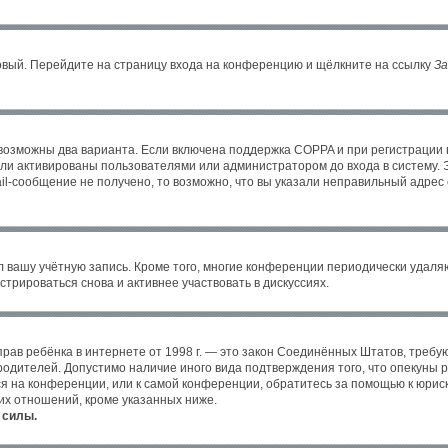
новый. Перейдите на страницу входа на конференцию и щёлкните на ссылку
За
 возможны два варианта. Если включена поддержка COPPA и при регистрации в
ли активированы пользователями или администратором до входа в систему. 
l-сообщение не получено, то возможно, что вы указали неправильный адрес 
л вашу учётную запись. Кроме того, многие конференции периодически удал
трироваться снова и активнее участвовать в дискуссиях.
ных прав ребёнка в интернете от 1998 г. — это закон Соединённых Штатов, тре
 родителей. Допустимо наличие иного вида подтверждения того, что опекун
уся на конференции, или к самой конференции, обратитесь за помощью к юрис
их отношений, кроме указанных ниже.
 силы.