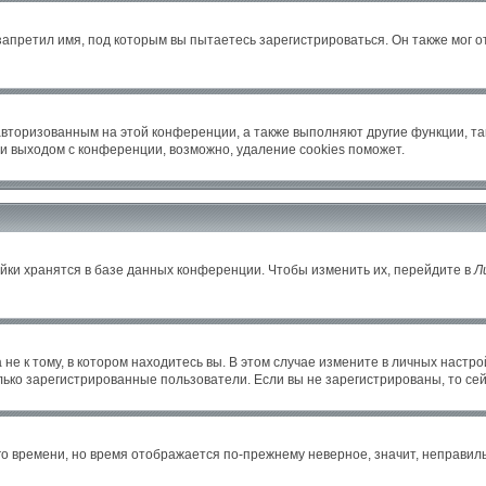
апретил имя, под которым вы пытаетесь зарегистрироваться. Он также мог 
авторизованным на этой конференции, а также выполняют другие функции, т
и выходом с конференции, возможно, удаление cookies поможет.
йки хранятся в базе данных конференции. Чтобы изменить их, перейдите в
Л
е к тому, в котором находитесь вы. В этом случае измените в личных настройка
только зарегистрированные пользователи. Если вы не зарегистрированы, то се
его времени, но время отображается по-прежнему неверное, значит, неправи