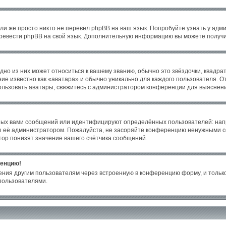
ли же просто никто не перевёл phpBB на ваш язык. Попробуйте узнать у адм
 перевести phpBB на свой язык. Дополнительную информацию вы можете получи
но из них может относиться к вашему званию, обычно это звёздочки, квадрат
ие известно как «аватара» и обычно уникально для каждого пользователя. От
пользовать аватары, свяжитесь с администратором конференции для выяснен
ных вами сообщений или идентифицируют определённых пользователей: нап
ы её администратором. Пожалуйста, не засоряйте конференцию ненужными со
ор понизят значение вашего счётчика сообщений.
ренцию!
ения другим пользователям через встроенную в конференцию форму, и только
пользователями.