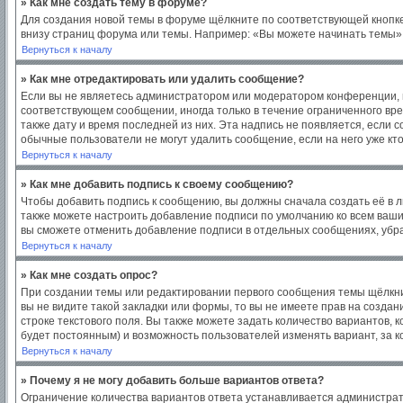
» Как мне создать тему в форуме?
Для создания новой темы в форуме щёлкните по соответствующей кнопке
внизу страниц форума или темы. Например: «Вы можете начинать темы», 
Вернуться к началу
» Как мне отредактировать или удалить сообщение?
Если вы не являетесь администратором или модератором конференции, в
соответствующем сообщении, иногда только в течение ограниченного врем
также дату и время последней из них. Эта надпись не появляется, если
обычные пользователи не могут удалить сообщение, если на него уже кто
Вернуться к началу
» Как мне добавить подпись к своему сообщению?
Чтобы добавить подпись к сообщению, вы должны сначала создать её в 
также можете настроить добавление подписи по умолчанию ко всем ваш
вы сможете отменить добавление подписи в отдельных сообщениях, уб
Вернуться к началу
» Как мне создать опрос?
При создании темы или редактировании первого сообщения темы щёлкни
вы не видите такой закладки или формы, то вы не имеете прав на создан
строке текстового поля. Вы также можете задать количество вариантов, 
будет постоянным) и возможность пользователей изменять вариант, за к
Вернуться к началу
» Почему я не могу добавить больше вариантов ответа?
Ограничение количества вариантов ответа устанавливается администра