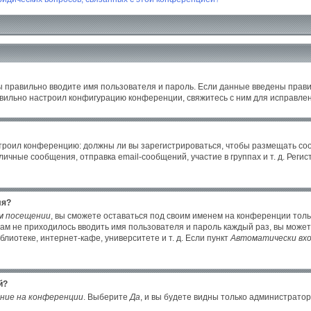
ы правильно вводите имя пользователя и пароль. Если данные введены прави
авильно настроил конфигурацию конференции, свяжитесь с ним для исправлен
настроил конференцию: должны ли вы зарегистрироваться, чтобы размещать с
ные сообщения, отправка email-сообщений, участие в группах и т. д. Регист
ля?
м посещении
, вы сможете оставаться под своим именем на конференции толь
 вам не приходилось вводить имя пользователя и пароль каждый раз, вы може
иотеке, интернет-кафе, университете и т. д. Если пункт
Автоматически вхо
й?
ние на конференции
. Выберите
Да
, и вы будете видны только администрато