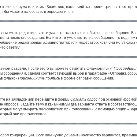
 в окне форума или темы. Возможно, вам придётся зарегистрироваться, пре
«Вы можете голосовать в опросах» и т. п.
ы можете редактировать и удалять только свои собственные сообщения. Вы
ени после его создания. Если кто-то уже ответил на сообщение, то под ним
 сообщение редактировал администратор или модератор, хотя они могут сами 
-то ответил.
личном разделе. После этого вы можете отметить флажком пункт
Присоединит
им сообщениям, сделав соответствующий выбор в параграфе «Отправка сообщ
рав флажок
Присоединить подпись
в форме отправки сообщения.
те на закладке или перейдите в форму
Создать опрос
под основной формой 
ие опросов. Задайте тему и как минимум два варианта ответа в соответствую
которые могут выбрать пользователи при голосовании, с помощью опции «Вари
оторый они проголосовали.
тором конференции. Если вам нужно добавить количество вариантов, превыш