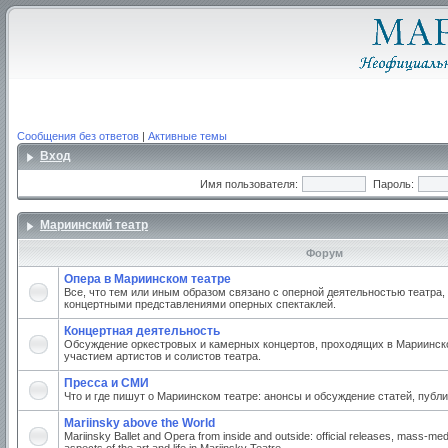
Сообщения без ответов
|
Активные темы
Вход
Имя пользователя:
Пароль:
Мариинский театр
Форум
Опера в Мариинском театре
Все, что тем или иным образом связано с оперной деятельностью театра,
концертными представлениями оперных спектаклей.
Концертная деятельность
Обсуждение оркестровых и камерных концертов, проходящих в Мариинско
участием артистов и солистов театра.
Пресса и СМИ
Что и где пишут о Мариинском театре: анонсы и обсуждение статей, публи
Mariinsky above the World
Mariinsky Ballet and Opera from inside and outside: official releases, mass-med