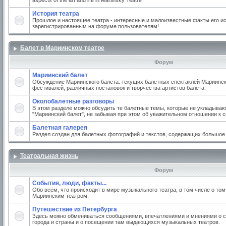
aspects of the art and life in Mariinsky Teatre
История театра
Прошлое и настоящее театра - интересные и малоизвестные факты его ис
зарегистрированным на форуме пользователям!
Балет в Мариинском театре
Форум
Мариинский балет
Обсуждение Мариинского балета: текущих балетных спектаклей Мариинско
фестивалей, различных постановок и творчества артистов балета.
Околобалетные разговоры
В этом разделе можно обсудить те балетные темы, которые не укладываю
"Мариинский балет", не забывая при этом об уважительном отношении к 
Балетная галерея
Раздел создан для балетных фотографий и текстов, содержащих большое
Театральная жизнь
Форум
События, люди, факты...
Обо всём, что происходит в мире музыкального театра, в том числе о том
Мариинским театром.
Путешествие из Петербурга
Здесь можно обмениваться сообщениями, впечатлениями и мнениями о с
города и страны и о посещении там выдающихся музыкальных театров.