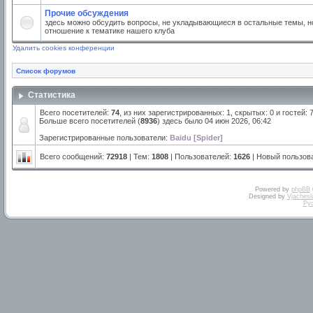
Прочие обсуждения
здесь можно обсудить вопросы, не укладывающиеся в остальные темы, но
отношение к тематике нашего клуба
Удалить cookies конференции
Список форумов
Статистика
Всего посетителей:
74
, из них зарегистрированных: 1, скрытых: 0 и гостей:
Больше всего посетителей (
8936
) здесь было 04 июн 2026, 06:42
Зарегистрированные пользователи:
Baidu [Spider]
Всего сообщений:
72918
| Тем:
1808
| Пользователей:
1626
| Новый пользов
Powered by
phpBB
Designed by
Vjachesl
Ру