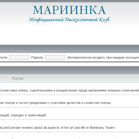
теля:
Пароль:
Автоматически входить при каждом посеще
Форум
, солистами оперы, сценическими и концертными представлениями оперных спектаклей
 театре и за его пределами с участием артистов и солистов театра.
каций, передач и трансляций.
a and private reviews about all aspects of the art and life in Mariinsky Teatre