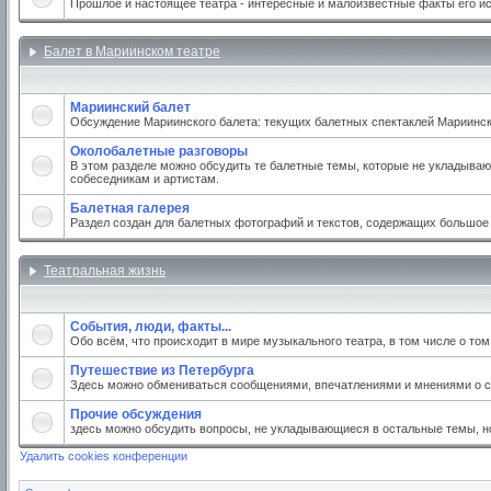
Прошлое и настоящее театра - интересные и малоизвестные факты его и
Балет в Мариинском театре
Мариинский балет
Обсуждение Мариинского балета: текущих балетных спектаклей Мариинског
Околобалетные разговоры
В этом разделе можно обсудить те балетные темы, которые не укладываю
собеседникам и артистам.
Балетная галерея
Раздел создан для балетных фотографий и текстов, содержащих большое
Театральная жизнь
События, люди, факты...
Обо всём, что происходит в мире музыкального театра, в том числе о то
Путешествие из Петербурга
Здесь можно обмениваться сообщениями, впечатлениями и мнениями о св
Прочие обсуждения
здесь можно обсудить вопросы, не укладывающиеся в остальные темы, но
Удалить cookies конференции