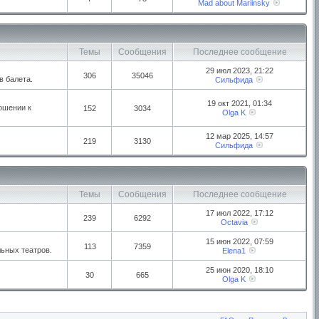
Mad about Mariinsky
Темы
Сообщения
Последнее сообщение
29 июл 2023, 21:22
306
35046
в балета.
Сильфида
19 окт 2021, 01:34
ошении к
152
3034
Olga K
12 мар 2025, 14:57
219
3130
Сильфида
Темы
Сообщения
Последнее сообщение
17 июл 2022, 17:12
239
6292
Octavia
15 июн 2022, 07:59
113
7359
ьных театров.
Elena1
25 июн 2020, 18:10
30
665
Olga K