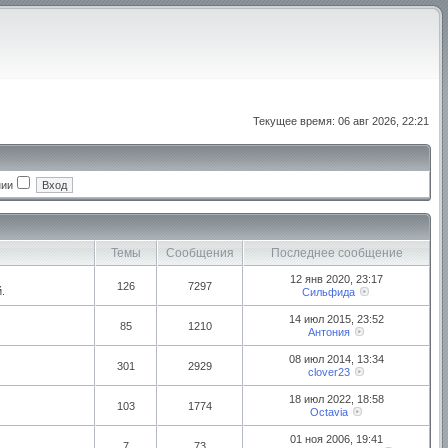
Текущее время: 06 авг 2026, 22:21
нии
Темы
Сообщения
Последнее сообщение
12 янв 2020, 23:17
126
7297
.
Сильфида
14 июл 2015, 23:52
85
1210
Антония
08 июл 2014, 13:34
301
2929
clover23
18 июл 2022, 18:58
103
1774
Octavia
01 ноя 2006, 19:41
7
73