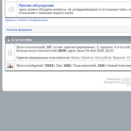
Прочие обсуждения
здесь можно обсудить вопросы, не укладывающиеся в остальные темы, но
отношение к тематике нашего клуба
Удалить cookies конференции
Список форумов
Статистика
Всего посетителей:
167
, из них зарегистрированных: 3, скрытых: 0 и госте
Больше всего посетителей (
8936
) здесь было 04 июн 2026, 06:42
Зарегистрированные пользователи:
Baidu [Spider]
,
Bing [Bot]
,
Majestic-12
Всего сообщений:
72918
| Тем:
1808
| Пользователей:
1626
| Новый пользов
Powered by
phpBB
Designed by
Vjachesl
Ру