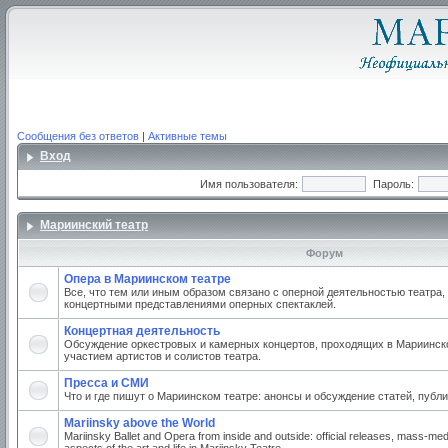
Сообщения без ответов
|
Активные темы
Вход
Имя пользователя:
Пароль:
Мариинский театр
Форум
Опера в Мариинском театре
Все, что тем или иным образом связано с оперной деятельностью театра,
концертными представлениями оперных спектаклей.
Концертная деятельность
Обсуждение оркестровых и камерных концертов, проходящих в Мариинско
участием артистов и солистов театра.
Пресса и СМИ
Что и где пишут о Мариинском театре: анонсы и обсуждение статей, публи
Mariinsky above the World
Mariinsky Ballet and Opera from inside and outside: official releases, mass-med