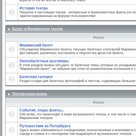
aspects of the art and life in Mariinsky Teatre
История театра
Прошлое и настоящее театра - интересные и малоизвестные факты его ис
зарегистрированным на форуме пользователям!
Балет в Мариинском театре
Форум
Мариинский балет
Обсуждение Мариинского балета: текущих балетных спектаклей Мариинско
фестивалей, различных постановок и творчества артистов балета.
Околобалетные разговоры
В этом разделе можно обсудить те балетные темы, которые не укладываю
"Мариинский балет", не забывая при этом об уважительном отношении к 
Балетная галерея
Раздел создан для балетных фотографий и текстов, содержащих большое
Театральная жизнь
Форум
События, люди, факты...
Обо всём, что происходит в мире музыкального театра, в том числе о том
Мариинским театром.
Путешествие из Петербурга
Здесь можно обмениваться сообщениями, впечатлениями и мнениями о с
города и страны и о посещении там выдающихся музыкальных театров.