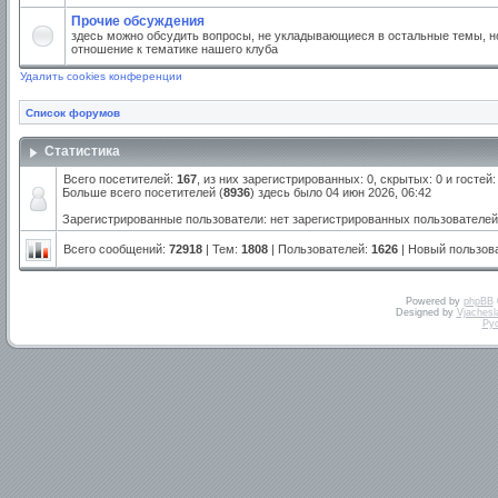
Прочие обсуждения
здесь можно обсудить вопросы, не укладывающиеся в остальные темы, но
отношение к тематике нашего клуба
Удалить cookies конференции
Список форумов
Статистика
Всего посетителей:
167
, из них зарегистрированных: 0, скрытых: 0 и госте
Больше всего посетителей (
8936
) здесь было 04 июн 2026, 06:42
Зарегистрированные пользователи: нет зарегистрированных пользователей
Всего сообщений:
72918
| Тем:
1808
| Пользователей:
1626
| Новый пользов
Powered by
phpBB
Designed by
Vjachesl
Ру