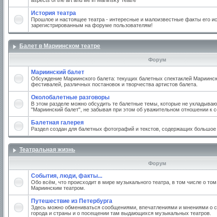
aspects of the art and life in Mariinsky Teatre
История театра
Прошлое и настоящее театра - интересные и малоизвестные факты его ис
зарегистрированным на форуме пользователям!
Балет в Мариинском театре
Форум
Мариинский балет
Обсуждение Мариинского балета: текущих балетных спектаклей Мариинско
фестивалей, различных постановок и творчества артистов балета.
Околобалетные разговоры
В этом разделе можно обсудить те балетные темы, которые не укладываю
"Мариинский балет", не забывая при этом об уважительном отношении к 
Балетная галерея
Раздел создан для балетных фотографий и текстов, содержащих большое
Театральная жизнь
Форум
События, люди, факты...
Обо всём, что происходит в мире музыкального театра, в том числе о том
Мариинским театром.
Путешествие из Петербурга
Здесь можно обмениваться сообщениями, впечатлениями и мнениями о с
города и страны и о посещении там выдающихся музыкальных театров.