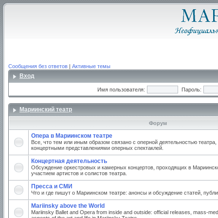
Сообщения без ответов
|
Активные темы
Вход
Имя пользователя:
Пароль:
Мариинский театр
Форум
Опера в Мариинском театре
Все, что тем или иным образом связано с оперной деятельностью театра,
концертными представлениями оперных спектаклей.
Концертная деятельность
Обсуждение оркестровых и камерных концертов, проходящих в Мариинско
участием артистов и солистов театра.
Пресса и СМИ
Что и где пишут о Мариинском театре: анонсы и обсуждение статей, публи
Mariinsky above the World
Mariinsky Ballet and Opera from inside and outside: official releases, mass-med