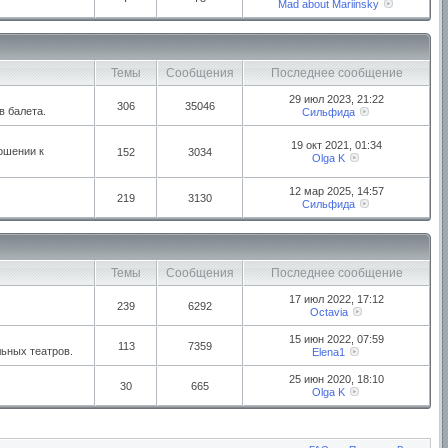
Mad about Mariinsky
Темы
Сообщения
Последнее сообщение
29 июл 2023, 21:22
306
35046
в балета.
Сильфида
19 окт 2021, 01:34
ошении к
152
3034
Olga K
12 мар 2025, 14:57
219
3130
Сильфида
Темы
Сообщения
Последнее сообщение
17 июл 2022, 17:12
239
6292
Octavia
15 июн 2022, 07:59
113
7359
ьных театров.
Elena1
25 июн 2020, 18:10
30
665
Olga K