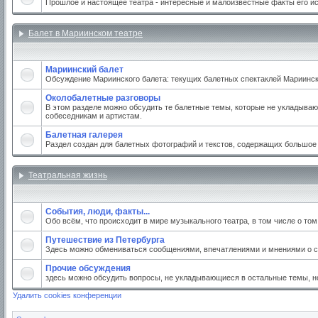
Прошлое и настоящее театра - интересные и малоизвестные факты его и
Балет в Мариинском театре
Мариинский балет
Обсуждение Мариинского балета: текущих балетных спектаклей Мариинског
Околобалетные разговоры
В этом разделе можно обсудить те балетные темы, которые не укладываю
собеседникам и артистам.
Балетная галерея
Раздел создан для балетных фотографий и текстов, содержащих большое
Театральная жизнь
События, люди, факты...
Обо всём, что происходит в мире музыкального театра, в том числе о то
Путешествие из Петербурга
Здесь можно обмениваться сообщениями, впечатлениями и мнениями о св
Прочие обсуждения
здесь можно обсудить вопросы, не укладывающиеся в остальные темы, но
Удалить cookies конференции