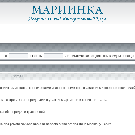
теля:
Пароль:
Автоматически входить при каждом посеще
Форум
, солистами оперы, сценическими и концертными представлениями оперных спектаклей
 театре и за его пределами с участием артистов и солистов театра.
каций, передач и трансляций.
a and private reviews about all aspects of the art and life in Mariinsky Teatre