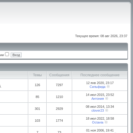
Текущее время: 08 авг 2026, 23:37
нии
Темы
Сообщения
Последнее сообщение
12 янв 2020, 23:17
126
7297
.
Сильфида
14 июл 2015, 23:52
85
1210
Антония
08 июл 2014, 13:34
301
2929
clover23
18 июл 2022, 18:58
103
1774
Octavia
01 ноя 2006, 19:41
7
73