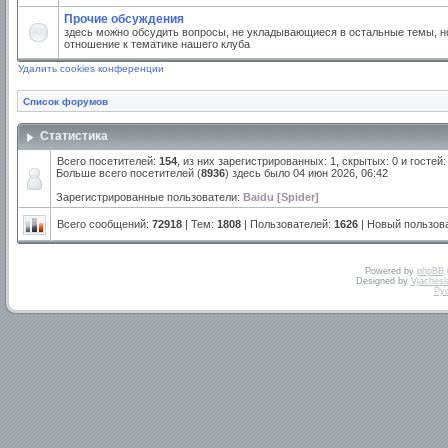
Прочие обсуждения
здесь можно обсудить вопросы, не укладывающиеся в остальные темы, но
отношение к тематике нашего клуба
Удалить cookies конференции
Список форумов
Статистика
Всего посетителей:
154
, из них зарегистрированных: 1, скрытых: 0 и госте
Больше всего посетителей (
8936
) здесь было 04 июн 2026, 06:42
Зарегистрированные пользователи:
Baidu [Spider]
Всего сообщений:
72918
| Тем:
1808
| Пользователей:
1626
| Новый пользов
Powered by
phpBB
Designed by
Vjachesl
Ру