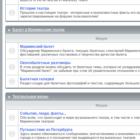
aspects of the art and life in Mariinsky Teatre
История театра
Прошлое и настоящее театра - интересные и малоизвестные факты его ис
зарегистрированным на форуме пользователям!
Балет в Мариинском театре
Форум
Мариинский балет
Обсуждение Мариинского балета: текущих балетных спектаклей Мариинско
фестивалей, различных постановок и творчества артистов балета.
Околобалетные разговоры
В этом разделе можно обсудить те балетные темы, которые не укладываю
"Мариинский балет", не забывая при этом об уважительном отношении к 
Балетная галерея
Раздел создан для балетных фотографий и текстов, содержащих большое
Театральная жизнь
Форум
События, люди, факты...
Обо всём, что происходит в мире музыкального театра, в том числе о том
Мариинским театром.
Путешествие из Петербурга
Здесь можно обмениваться сообщениями, впечатлениями и мнениями о с
города и страны и о посещении там выдающихся музыкальных театров.