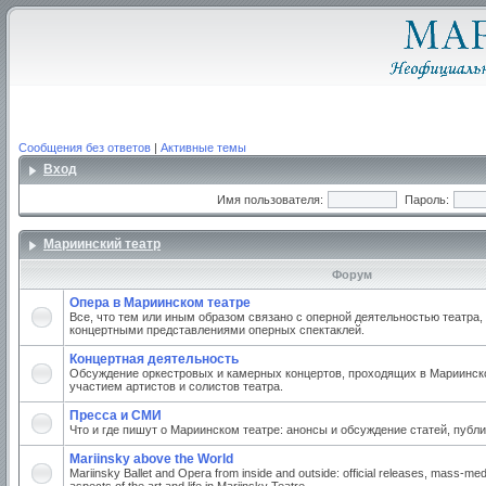
Сообщения без ответов
|
Активные темы
Вход
Имя пользователя:
Пароль:
Мариинский театр
Форум
Опера в Мариинском театре
Все, что тем или иным образом связано с оперной деятельностью театра,
концертными представлениями оперных спектаклей.
Концертная деятельность
Обсуждение оркестровых и камерных концертов, проходящих в Мариинско
участием артистов и солистов театра.
Пресса и СМИ
Что и где пишут о Мариинском театре: анонсы и обсуждение статей, публи
Mariinsky above the World
Mariinsky Ballet and Opera from inside and outside: official releases, mass-med