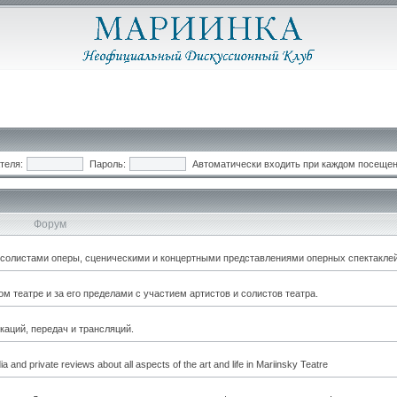
теля:
Пароль:
Автоматически входить при каждом посеще
Форум
, солистами оперы, сценическими и концертными представлениями оперных спектаклей
 театре и за его пределами с участием артистов и солистов театра.
каций, передач и трансляций.
a and private reviews about all aspects of the art and life in Mariinsky Teatre