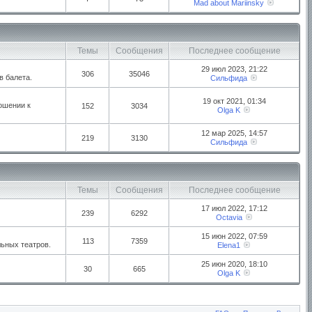
Mad about Mariinsky
Темы
Сообщения
Последнее сообщение
29 июл 2023, 21:22
306
35046
в балета.
Сильфида
19 окт 2021, 01:34
ошении к
152
3034
Olga K
12 мар 2025, 14:57
219
3130
Сильфида
Темы
Сообщения
Последнее сообщение
17 июл 2022, 17:12
239
6292
Octavia
15 июн 2022, 07:59
113
7359
ьных театров.
Elena1
25 июн 2020, 18:10
30
665
Olga K