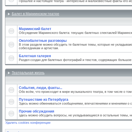
Прошлое и настоящее театра - интересные и малоизвестные факты его и
Балет в Мариинском театре
Мариинский балет
Обсуждение Мариинского балета: текущих балетных спектаклей Мариинског
Околобалетные разговоры
В этом разделе можно обсудить те балетные темы, которые не укладываю
собеседникам и артистам.
Балетная галерея
Раздел создан для балетных фотографий и текстов, содержащих большое
Театральная жизнь
События, люди, факты...
Обо всём, что происходит в мире музыкального театра, в том числе о то
Путешествие из Петербурга
Здесь можно обмениваться сообщениями, впечатлениями и мнениями о св
Прочие обсуждения
здесь можно обсудить вопросы, не укладывающиеся в остальные темы, но
Удалить cookies конференции