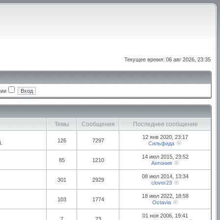
Текущее время: 06 авг 2026, 23:35
нии
Темы
Сообщения
Последнее сообщение
12 янв 2020, 23:17
126
7297
.
Сильфида
14 июл 2015, 23:52
85
1210
Антония
08 июл 2014, 13:34
301
2929
clover23
18 июл 2022, 18:58
103
1774
Octavia
01 ноя 2006, 19:41
7
73