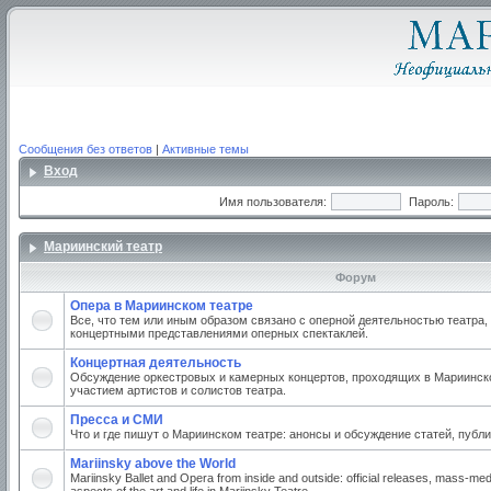
Сообщения без ответов
|
Активные темы
Вход
Имя пользователя:
Пароль:
Мариинский театр
Форум
Опера в Мариинском театре
Все, что тем или иным образом связано с оперной деятельностью театра,
концертными представлениями оперных спектаклей.
Концертная деятельность
Обсуждение оркестровых и камерных концертов, проходящих в Мариинско
участием артистов и солистов театра.
Пресса и СМИ
Что и где пишут о Мариинском театре: анонсы и обсуждение статей, публи
Mariinsky above the World
Mariinsky Ballet and Opera from inside and outside: official releases, mass-med