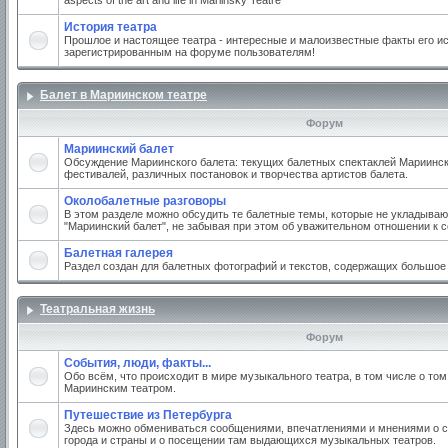
aspects of the art and life in Mariinsky Teatre
История театра
Прошлое и настоящее театра - интересные и малоизвестные факты его ис
зарегистрированным на форуме пользователям!
Балет в Мариинском театре
Форум
Мариинский балет
Обсуждение Мариинского балета: текущих балетных спектаклей Мариинско
фестивалей, различных постановок и творчества артистов балета.
Околобалетные разговоры
В этом разделе можно обсудить те балетные темы, которые не укладываю
"Мариинский балет", не забывая при этом об уважительном отношении к 
Балетная галерея
Раздел создан для балетных фотографий и текстов, содержащих большое
Театральная жизнь
Форум
События, люди, факты...
Обо всём, что происходит в мире музыкального театра, в том числе о том
Мариинским театром.
Путешествие из Петербурга
Здесь можно обмениваться сообщениями, впечатлениями и мнениями о с
города и страны и о посещении там выдающихся музыкальных театров.