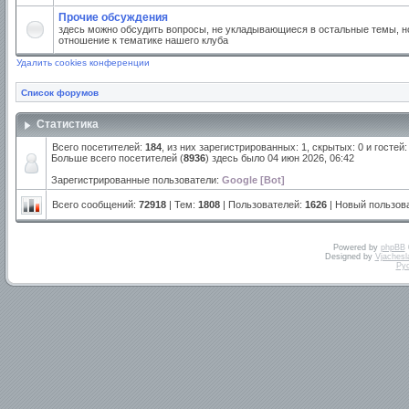
Прочие обсуждения
здесь можно обсудить вопросы, не укладывающиеся в остальные темы, но
отношение к тематике нашего клуба
Удалить cookies конференции
Список форумов
Статистика
Всего посетителей:
184
, из них зарегистрированных: 1, скрытых: 0 и госте
Больше всего посетителей (
8936
) здесь было 04 июн 2026, 06:42
Зарегистрированные пользователи:
Google [Bot]
Всего сообщений:
72918
| Тем:
1808
| Пользователей:
1626
| Новый пользов
Powered by
phpBB
Designed by
Vjachesl
Ру