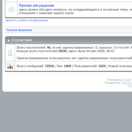
Прочие обсуждения
здесь можно обсудить вопросы, не укладывающиеся в остальные темы, но
отношение к тематике нашего клуба
Удалить cookies конференции
Список форумов
Статистика
Всего посетителей:
46
, из них зарегистрированных: 0, скрытых: 0 и гостей:
Больше всего посетителей (
8936
) здесь было 04 июн 2026, 06:42
Зарегистрированные пользователи: нет зарегистрированных пользователей
Всего сообщений:
72918
| Тем:
1808
| Пользователей:
1626
| Новый пользов
Powered by
phpBB
Designed by
Vjachesl
Ру