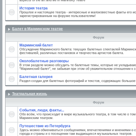
aspects of the art and life in Mariinsky Teatre
История театра
Прошлое и настоящее театра - интересные и малоизвестные факты его ис
зарегистрированным на форуме пользователям!
Балет в Мариинском театре
Форум
Мариинский балет
Обсуждение Мариинского балета: текущих балетных спектаклей Мариинско
фестивалей, различных постановок и творчества артистов балета.
Околобалетные разговоры
В этом разделе можно обсудить те балетные темы, которые не укладываю
"Мариинский балет", не забывая при этом об уважительном отношении к 
Балетная галерея
Раздел создан для балетных фотографий и текстов, содержащих большое
Театральная жизнь
Форум
События, люди, факты...
Обо всём, что происходит в мире музыкального театра, в том числе о том
Мариинским театром.
Путешествие из Петербурга
Здесь можно обмениваться сообщениями, впечатлениями и мнениями о с
города и страны и о посещении там выдающихся музыкальных театров.