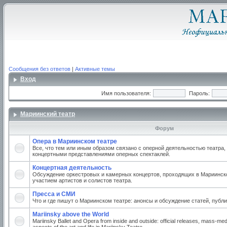
Сообщения без ответов
|
Активные темы
Вход
Имя пользователя:
Пароль:
Мариинский театр
Форум
Опера в Мариинском театре
Все, что тем или иным образом связано с оперной деятельностью театра,
концертными представлениями оперных спектаклей.
Концертная деятельность
Обсуждение оркестровых и камерных концертов, проходящих в Мариинско
участием артистов и солистов театра.
Пресса и СМИ
Что и где пишут о Мариинском театре: анонсы и обсуждение статей, публи
Mariinsky above the World
Mariinsky Ballet and Opera from inside and outside: official releases, mass-med