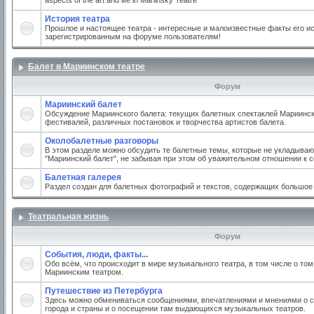
aspects of the art and life in Mariinsky Teatre
История театра
Прошлое и настоящее театра - интересные и малоизвестные факты его ис
зарегистрированным на форуме пользователям!
Балет в Мариинском театре
Форум
Мариинский балет
Обсуждение Мариинского балета: текущих балетных спектаклей Мариинско
фестивалей, различных постановок и творчества артистов балета.
Околобалетные разговоры
В этом разделе можно обсудить те балетные темы, которые не укладываю
"Мариинский балет", не забывая при этом об уважительном отношении к 
Балетная галерея
Раздел создан для балетных фотографий и текстов, содержащих большое
Театральная жизнь
Форум
События, люди, факты...
Обо всём, что происходит в мире музыкального театра, в том числе о том
Мариинским театром.
Путешествие из Петербурга
Здесь можно обмениваться сообщениями, впечатлениями и мнениями о с
города и страны и о посещении там выдающихся музыкальных театров.