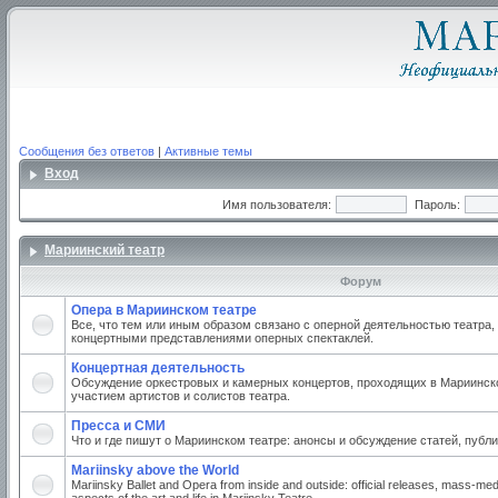
Сообщения без ответов
|
Активные темы
Вход
Имя пользователя:
Пароль:
Мариинский театр
Форум
Опера в Мариинском театре
Все, что тем или иным образом связано с оперной деятельностью театра,
концертными представлениями оперных спектаклей.
Концертная деятельность
Обсуждение оркестровых и камерных концертов, проходящих в Мариинско
участием артистов и солистов театра.
Пресса и СМИ
Что и где пишут о Мариинском театре: анонсы и обсуждение статей, публи
Mariinsky above the World
Mariinsky Ballet and Opera from inside and outside: official releases, mass-med