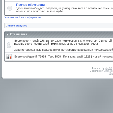
Прочие обсуждения
здесь можно обсудить вопросы, не укладывающиеся в остальные темы, но
отношение к тематике нашего клуба
Удалить cookies конференции
Список форумов
Статистика
Всего посетителей:
178
, из них зарегистрированных: 0, скрытых: 0 и госте
Больше всего посетителей (
8936
) здесь было 04 июн 2026, 06:42
Зарегистрированные пользователи: нет зарегистрированных пользователей
Всего сообщений:
72918
| Тем:
1808
| Пользователей:
1626
| Новый пользов
Powered by
phpBB
Designed by
Vjachesl
Ру