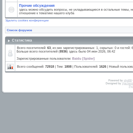
Прочие обсуждения
здесь можно обсудить вопросы, не укладывающиеся в остальные темы, но
отношение к тематике нашего клуба
Удалить cookies конференции
Список форумов
Статистика
Всего посетителей:
63
, из них зарегистрированных: 1, скрытых: 0 и гостей:
Больше всего посетителей (
8936
) здесь было 04 июн 2026, 06:42
Зарегистрированные пользователи:
Baidu [Spider]
Всего сообщений:
72918
| Тем:
1808
| Пользователей:
1626
| Новый пользов
Powered by
phpBB
Designed by
Vjachesl
Ру