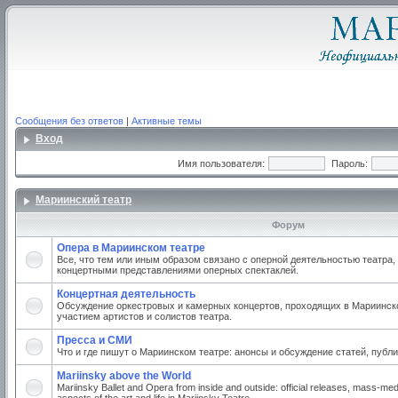
Сообщения без ответов
|
Активные темы
Вход
Имя пользователя:
Пароль:
Мариинский театр
Форум
Опера в Мариинском театре
Все, что тем или иным образом связано с оперной деятельностью театра,
концертными представлениями оперных спектаклей.
Концертная деятельность
Обсуждение оркестровых и камерных концертов, проходящих в Мариинско
участием артистов и солистов театра.
Пресса и СМИ
Что и где пишут о Мариинском театре: анонсы и обсуждение статей, публи
Mariinsky above the World
Mariinsky Ballet and Opera from inside and outside: official releases, mass-med