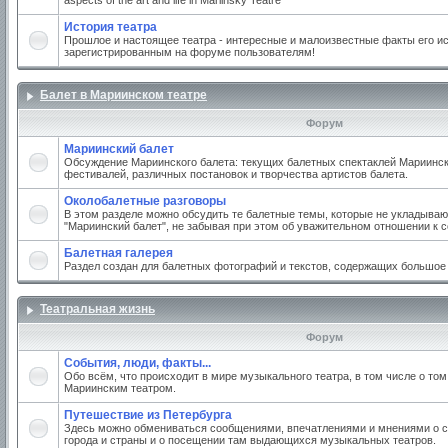
aspects of the art and life in Mariinsky Teatre
История театра
Прошлое и настоящее театра - интересные и малоизвестные факты его ис
зарегистрированным на форуме пользователям!
Балет в Мариинском театре
Форум
Мариинский балет
Обсуждение Мариинского балета: текущих балетных спектаклей Мариинско
фестивалей, различных постановок и творчества артистов балета.
Околобалетные разговоры
В этом разделе можно обсудить те балетные темы, которые не укладываю
"Мариинский балет", не забывая при этом об уважительном отношении к 
Балетная галерея
Раздел создан для балетных фотографий и текстов, содержащих большое
Театральная жизнь
Форум
События, люди, факты...
Обо всём, что происходит в мире музыкального театра, в том числе о том
Мариинским театром.
Путешествие из Петербурга
Здесь можно обмениваться сообщениями, впечатлениями и мнениями о с
города и страны и о посещении там выдающихся музыкальных театров.