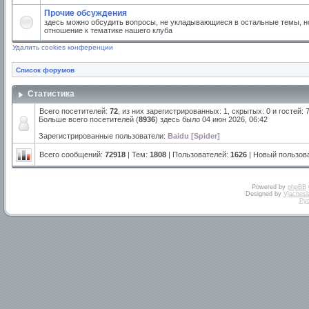
Прочие обсуждения
здесь можно обсудить вопросы, не укладывающиеся в остальные темы, но
отношение к тематике нашего клуба
Удалить cookies конференции
Список форумов
Статистика
Всего посетителей:
72
, из них зарегистрированных: 1, скрытых: 0 и гостей:
Больше всего посетителей (
8936
) здесь было 04 июн 2026, 06:42
Зарегистрированные пользователи:
Baidu [Spider]
Всего сообщений:
72918
| Тем:
1808
| Пользователей:
1626
| Новый пользов
Powered by
phpBB
Designed by
Vjachesl
Ру