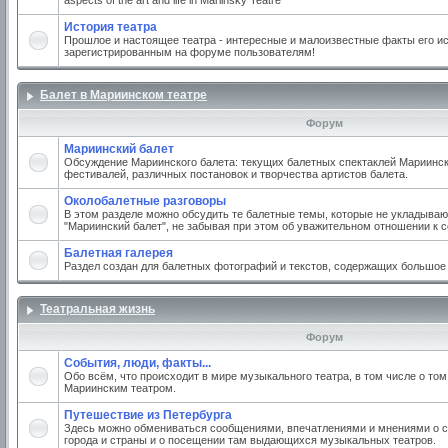
aspects of the art and life in Mariinsky Teatre
История театра
Прошлое и настоящее театра - интересные и малоизвестные факты его ис
зарегистрированным на форуме пользователям!
Балет в Мариинском театре
Форум
Мариинский балет
Обсуждение Мариинского балета: текущих балетных спектаклей Мариинско
фестивалей, различных постановок и творчества артистов балета.
Околобалетные разговоры
В этом разделе можно обсудить те балетные темы, которые не укладываю
"Мариинский балет", не забывая при этом об уважительном отношении к 
Балетная галерея
Раздел создан для балетных фотографий и текстов, содержащих большое
Театральная жизнь
Форум
События, люди, факты...
Обо всём, что происходит в мире музыкального театра, в том числе о том
Мариинским театром.
Путешествие из Петербурга
Здесь можно обмениваться сообщениями, впечатлениями и мнениями о с
города и страны и о посещении там выдающихся музыкальных театров.