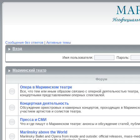
Сообщения без ответов
|
Активные темы
Вход
Имя пользователя:
Пароль:
Мариинский театр
Форум
Опера в Мариинском театре
Все, что тем или иным образом связано с оперной деятельностью театра,
концертными представлениями оперных спектаклей.
Концертная деятельность
Обсуждение оркестровых и камерных концертов, проходящих в Мариинско
участием артистов и солистов театра.
Пресса и СМИ
Что и где пишут о Мариинском театре: анонсы и обсуждение статей, публи
Mariinsky above the World
Mariinsky Ballet and Opera from inside and outside: official releases, mass-med