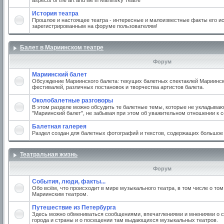
aspects of the art and life in Mariinsky Teatre
История театра
Прошлое и настоящее театра - интересные и малоизвестные факты его ис
зарегистрированным на форуме пользователям!
Балет в Мариинском театре
Форум
Мариинский балет
Обсуждение Мариинского балета: текущих балетных спектаклей Мариинско
фестивалей, различных постановок и творчества артистов балета.
Околобалетные разговоры
В этом разделе можно обсудить те балетные темы, которые не укладываю
"Мариинский балет", не забывая при этом об уважительном отношении к 
Балетная галерея
Раздел создан для балетных фотографий и текстов, содержащих большое
Театральная жизнь
Форум
События, люди, факты...
Обо всём, что происходит в мире музыкального театра, в том числе о том
Мариинским театром.
Путешествие из Петербурга
Здесь можно обмениваться сообщениями, впечатлениями и мнениями о с
города и страны и о посещении там выдающихся музыкальных театров.