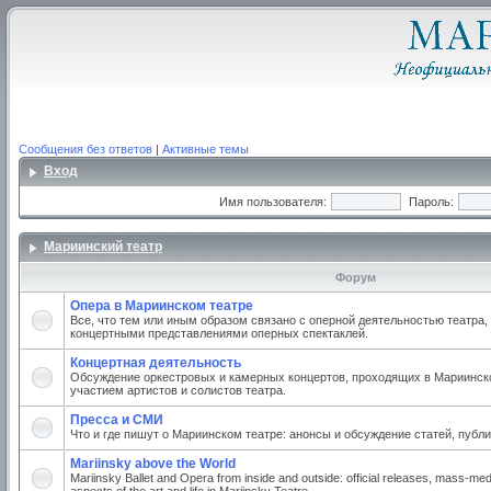
Сообщения без ответов
|
Активные темы
Вход
Имя пользователя:
Пароль:
Мариинский театр
Форум
Опера в Мариинском театре
Все, что тем или иным образом связано с оперной деятельностью театра,
концертными представлениями оперных спектаклей.
Концертная деятельность
Обсуждение оркестровых и камерных концертов, проходящих в Мариинско
участием артистов и солистов театра.
Пресса и СМИ
Что и где пишут о Мариинском театре: анонсы и обсуждение статей, публи
Mariinsky above the World
Mariinsky Ballet and Opera from inside and outside: official releases, mass-med