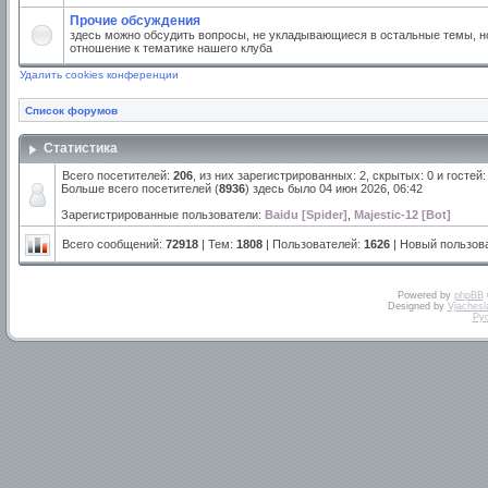
Прочие обсуждения
здесь можно обсудить вопросы, не укладывающиеся в остальные темы, но
отношение к тематике нашего клуба
Удалить cookies конференции
Список форумов
Статистика
Всего посетителей:
206
, из них зарегистрированных: 2, скрытых: 0 и госте
Больше всего посетителей (
8936
) здесь было 04 июн 2026, 06:42
Зарегистрированные пользователи:
Baidu [Spider]
,
Majestic-12 [Bot]
Всего сообщений:
72918
| Тем:
1808
| Пользователей:
1626
| Новый пользов
Powered by
phpBB
Designed by
Vjachesl
Ру