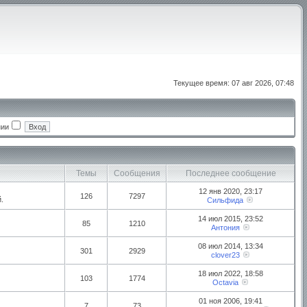
Текущее время: 07 авг 2026, 07:48
нии
Темы
Сообщения
Последнее сообщение
12 янв 2020, 23:17
126
7297
.
Сильфида
14 июл 2015, 23:52
85
1210
Антония
08 июл 2014, 13:34
301
2929
clover23
18 июл 2022, 18:58
103
1774
Octavia
01 ноя 2006, 19:41
7
73