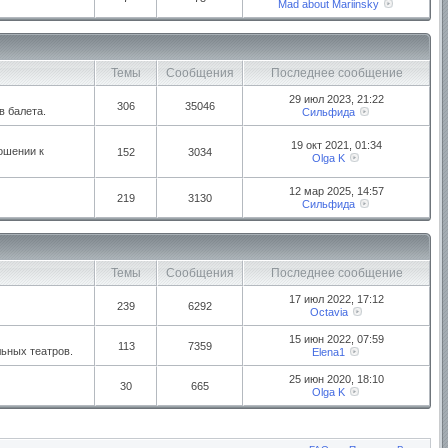
Mad about Mariinsky
Темы
Сообщения
Последнее сообщение
29 июл 2023, 21:22
306
35046
в балета.
Сильфида
19 окт 2021, 01:34
ошении к
152
3034
Olga K
12 мар 2025, 14:57
219
3130
Сильфида
Темы
Сообщения
Последнее сообщение
17 июл 2022, 17:12
239
6292
Octavia
15 июн 2022, 07:59
113
7359
ьных театров.
Elena1
25 июн 2020, 18:10
30
665
Olga K