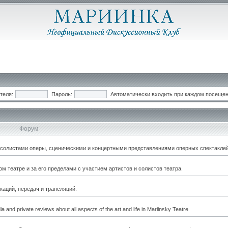
теля:
Пароль:
Автоматически входить при каждом посеще
Форум
, солистами оперы, сценическими и концертными представлениями оперных спектаклей
 театре и за его пределами с участием артистов и солистов театра.
каций, передач и трансляций.
a and private reviews about all aspects of the art and life in Mariinsky Teatre