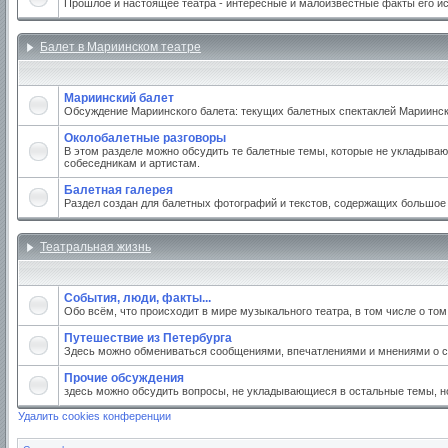
Прошлое и настоящее театра - интересные и малоизвестные факты его и
Балет в Мариинском театре
Мариинский балет
Обсуждение Мариинского балета: текущих балетных спектаклей Мариинског
Околобалетные разговоры
В этом разделе можно обсудить те балетные темы, которые не укладываю
собеседникам и артистам.
Балетная галерея
Раздел создан для балетных фотографий и текстов, содержащих большое
Театральная жизнь
События, люди, факты...
Обо всём, что происходит в мире музыкального театра, в том числе о то
Путешествие из Петербурга
Здесь можно обмениваться сообщениями, впечатлениями и мнениями о св
Прочие обсуждения
здесь можно обсудить вопросы, не укладывающиеся в остальные темы, но
Удалить cookies конференции