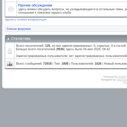
Прочие обсуждения
здесь можно обсудить вопросы, не укладывающиеся в остальные темы, но
отношение к тематике нашего клуба
Удалить cookies конференции
Список форумов
Статистика
Всего посетителей:
125
, из них зарегистрированных: 0, скрытых: 0 и госте
Больше всего посетителей (
8936
) здесь было 04 июн 2026, 06:42
Зарегистрированные пользователи: нет зарегистрированных пользователей
Всего сообщений:
72918
| Тем:
1808
| Пользователей:
1626
| Новый пользов
Powered by
phpBB
Designed by
Vjachesl
Ру