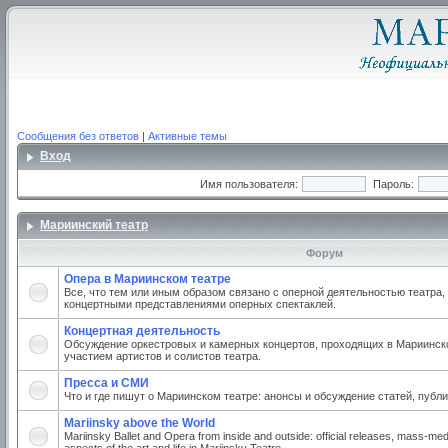
Сообщения без ответов
|
Активные темы
Вход
Имя пользователя:
Пароль:
Мариинский театр
Форум
Опера в Мариинском театре
Все, что тем или иным образом связано с оперной деятельностью театра,
концертными представлениями оперных спектаклей.
Концертная деятельность
Обсуждение оркестровых и камерных концертов, проходящих в Мариинско
участием артистов и солистов театра.
Пресса и СМИ
Что и где пишут о Мариинском театре: анонсы и обсуждение статей, публи
Mariinsky above the World
Mariinsky Ballet and Opera from inside and outside: official releases, mass-med