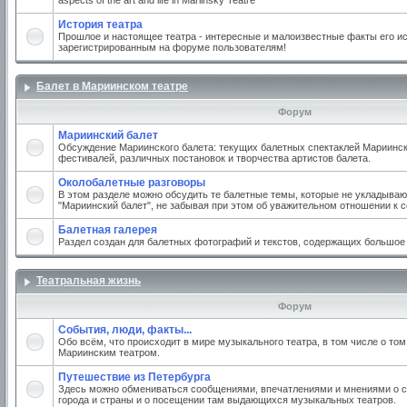
aspects of the art and life in Mariinsky Teatre
История театра
Прошлое и настоящее театра - интересные и малоизвестные факты его ис
зарегистрированным на форуме пользователям!
Балет в Мариинском театре
Форум
Мариинский балет
Обсуждение Мариинского балета: текущих балетных спектаклей Мариинско
фестивалей, различных постановок и творчества артистов балета.
Околобалетные разговоры
В этом разделе можно обсудить те балетные темы, которые не укладываю
"Мариинский балет", не забывая при этом об уважительном отношении к 
Балетная галерея
Раздел создан для балетных фотографий и текстов, содержащих большое
Театральная жизнь
Форум
События, люди, факты...
Обо всём, что происходит в мире музыкального театра, в том числе о том
Мариинским театром.
Путешествие из Петербурга
Здесь можно обмениваться сообщениями, впечатлениями и мнениями о с
города и страны и о посещении там выдающихся музыкальных театров.