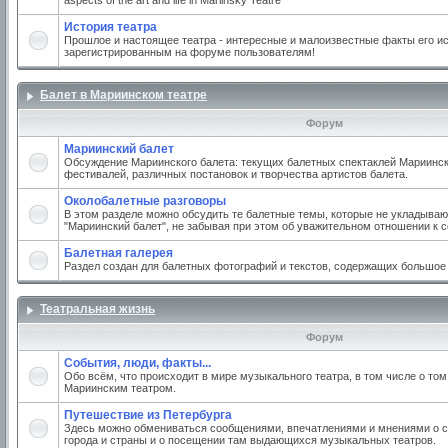
aspects of the art and life in Mariinsky Teatre
История театра
Прошлое и настоящее театра - интересные и малоизвестные факты его ис
зарегистрированным на форуме пользователям!
Балет в Мариинском театре
Форум
Мариинский балет
Обсуждение Мариинского балета: текущих балетных спектаклей Мариинско
фестивалей, различных постановок и творчества артистов балета.
Околобалетные разговоры
В этом разделе можно обсудить те балетные темы, которые не укладываю
"Мариинский балет", не забывая при этом об уважительном отношении к 
Балетная галерея
Раздел создан для балетных фотографий и текстов, содержащих большое
Театральная жизнь
Форум
События, люди, факты...
Обо всём, что происходит в мире музыкального театра, в том числе о том
Мариинским театром.
Путешествие из Петербурга
Здесь можно обмениваться сообщениями, впечатлениями и мнениями о с
города и страны и о посещении там выдающихся музыкальных театров.