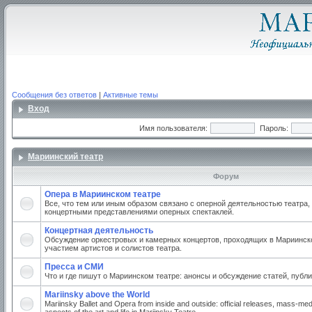
Сообщения без ответов
|
Активные темы
Вход
Имя пользователя:
Пароль:
Мариинский театр
Форум
Опера в Мариинском театре
Все, что тем или иным образом связано с оперной деятельностью театра,
концертными представлениями оперных спектаклей.
Концертная деятельность
Обсуждение оркестровых и камерных концертов, проходящих в Мариинско
участием артистов и солистов театра.
Пресса и СМИ
Что и где пишут о Мариинском театре: анонсы и обсуждение статей, публи
Mariinsky above the World
Mariinsky Ballet and Opera from inside and outside: official releases, mass-med