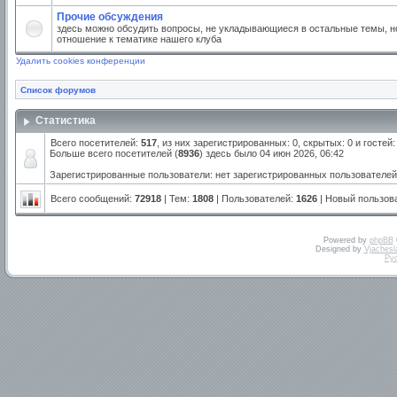
Прочие обсуждения
здесь можно обсудить вопросы, не укладывающиеся в остальные темы, но
отношение к тематике нашего клуба
Удалить cookies конференции
Список форумов
Статистика
Всего посетителей:
517
, из них зарегистрированных: 0, скрытых: 0 и госте
Больше всего посетителей (
8936
) здесь было 04 июн 2026, 06:42
Зарегистрированные пользователи: нет зарегистрированных пользователей
Всего сообщений:
72918
| Тем:
1808
| Пользователей:
1626
| Новый пользов
Powered by
phpBB
Designed by
Vjachesl
Ру