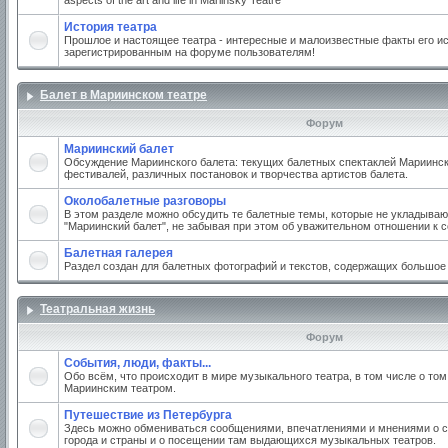
aspects of the art and life in Mariinsky Teatre
История театра
Прошлое и настоящее театра - интересные и малоизвестные факты его ис
зарегистрированным на форуме пользователям!
Балет в Мариинском театре
Форум
Мариинский балет
Обсуждение Мариинского балета: текущих балетных спектаклей Мариинско
фестивалей, различных постановок и творчества артистов балета.
Околобалетные разговоры
В этом разделе можно обсудить те балетные темы, которые не укладываю
"Мариинский балет", не забывая при этом об уважительном отношении к 
Балетная галерея
Раздел создан для балетных фотографий и текстов, содержащих большое
Театральная жизнь
Форум
События, люди, факты...
Обо всём, что происходит в мире музыкального театра, в том числе о том
Мариинским театром.
Путешествие из Петербурга
Здесь можно обмениваться сообщениями, впечатлениями и мнениями о с
города и страны и о посещении там выдающихся музыкальных театров.