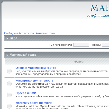
Сообщения без ответов
|
Активные темы
Вход
Имя пользователя:
Пароль:
Мариинский театр
Форум
Опера в Мариинском театре
Все, что тем или иным образом связано с оперной деятельностью театра,
концертными представлениями оперных спектаклей.
Концертная деятельность
Обсуждение оркестровых и камерных концертов, проходящих в Мариинско
участием артистов и солистов театра.
Пресса и СМИ
Что и где пишут о Мариинском театре: анонсы и обсуждение статей, публи
Mariinsky above the World
Mariinsky Ballet and Opera from inside and outside: official releases, mass-med