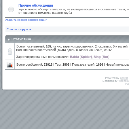
Прочие обсуждения
здесь можно обсудить вопросы, не укладывающиеся в остальные темы, но
отношение к тематике нашего клуба
Удалить cookies конференции
Список форумов
Статистика
Всего посетителей:
185
, из них зарегистрированных: 2, скрытых: 0 и госте
Больше всего посетителей (
8936
) здесь было 04 июн 2026, 06:42
Зарегистрированные пользователи:
Baidu [Spider]
,
Bing [Bot]
Всего сообщений:
72918
| Тем:
1808
| Пользователей:
1626
| Новый пользов
Powered by
phpBB
Designed by
Vjachesl
Ру