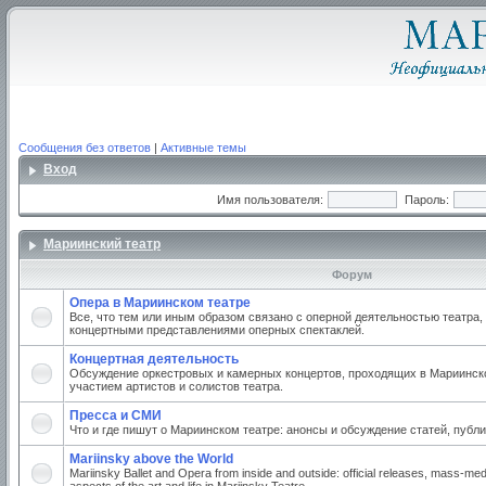
Сообщения без ответов
|
Активные темы
Вход
Имя пользователя:
Пароль:
Мариинский театр
Форум
Опера в Мариинском театре
Все, что тем или иным образом связано с оперной деятельностью театра,
концертными представлениями оперных спектаклей.
Концертная деятельность
Обсуждение оркестровых и камерных концертов, проходящих в Мариинско
участием артистов и солистов театра.
Пресса и СМИ
Что и где пишут о Мариинском театре: анонсы и обсуждение статей, публи
Mariinsky above the World
Mariinsky Ballet and Opera from inside and outside: official releases, mass-med