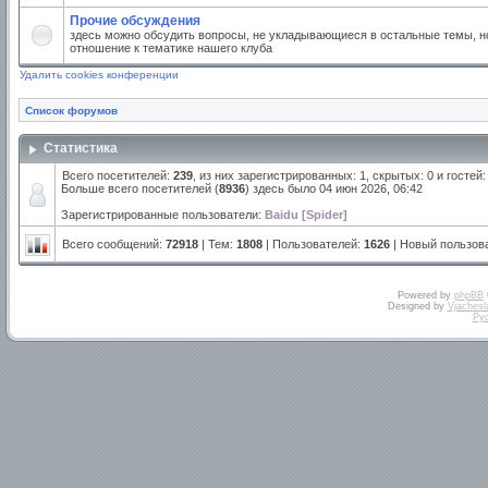
Прочие обсуждения
здесь можно обсудить вопросы, не укладывающиеся в остальные темы, но
отношение к тематике нашего клуба
Удалить cookies конференции
Список форумов
Статистика
Всего посетителей:
239
, из них зарегистрированных: 1, скрытых: 0 и госте
Больше всего посетителей (
8936
) здесь было 04 июн 2026, 06:42
Зарегистрированные пользователи:
Baidu [Spider]
Всего сообщений:
72918
| Тем:
1808
| Пользователей:
1626
| Новый пользов
Powered by
phpBB
Designed by
Vjachesl
Ру