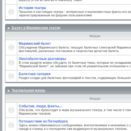
aspects of the art and life in Mariinsky Teatre
История театра
Прошлое и настоящее театра - интересные и малоизвестные факты его ис
зарегистрированным на форуме пользователям!
Балет в Мариинском театре
Форум
Мариинский балет
Обсуждение Мариинского балета: текущих балетных спектаклей Мариинско
фестивалей, различных постановок и творчества артистов балета.
Околобалетные разговоры
В этом разделе можно обсудить те балетные темы, которые не укладываю
"Мариинский балет", не забывая при этом об уважительном отношении к 
Балетная галерея
Раздел создан для балетных фотографий и текстов, содержащих большое
Театральная жизнь
Форум
События, люди, факты...
Обо всём, что происходит в мире музыкального театра, в том числе о том
Мариинским театром.
Путешествие из Петербурга
Здесь можно обмениваться сообщениями, впечатлениями и мнениями о с
города и страны и о посещении там выдающихся музыкальных театров.