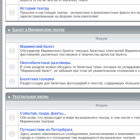
aspects of the art and life in Mariinsky Teatre
История театра
Прошлое и настоящее театра - интересные и малоизвестные факты его ис
зарегистрированным на форуме пользователям!
Балет в Мариинском театре
Форум
Мариинский балет
Обсуждение Мариинского балета: текущих балетных спектаклей Мариинско
фестивалей, различных постановок и творчества артистов балета.
Околобалетные разговоры
В этом разделе можно обсудить те балетные темы, которые не укладываю
"Мариинский балет", не забывая при этом об уважительном отношении к 
Балетная галерея
Раздел создан для балетных фотографий и текстов, содержащих большое
Театральная жизнь
Форум
События, люди, факты...
Обо всём, что происходит в мире музыкального театра, в том числе о том
Мариинским театром.
Путешествие из Петербурга
Здесь можно обмениваться сообщениями, впечатлениями и мнениями о с
города и страны и о посещении там выдающихся музыкальных театров.