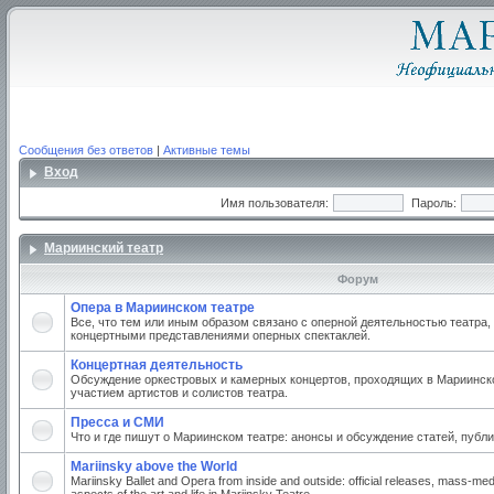
Сообщения без ответов
|
Активные темы
Вход
Имя пользователя:
Пароль:
Мариинский театр
Форум
Опера в Мариинском театре
Все, что тем или иным образом связано с оперной деятельностью театра,
концертными представлениями оперных спектаклей.
Концертная деятельность
Обсуждение оркестровых и камерных концертов, проходящих в Мариинско
участием артистов и солистов театра.
Пресса и СМИ
Что и где пишут о Мариинском театре: анонсы и обсуждение статей, публи
Mariinsky above the World
Mariinsky Ballet and Opera from inside and outside: official releases, mass-med