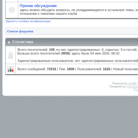
Прочие обсуждения
здесь можно обсудить вопросы, не укладывающиеся в остальные темы, но
отношение к тематике нашего клуба
Удалить cookies конференции
Список форумов
Статистика
Всего посетителей:
109
, из них зарегистрированных: 0, скрытых: 0 и госте
Больше всего посетителей (
8936
) здесь было 04 июн 2026, 06:42
Зарегистрированные пользователи: нет зарегистрированных пользователей
Всего сообщений:
72918
| Тем:
1808
| Пользователей:
1626
| Новый пользов
Powered by
phpBB
Designed by
Vjachesl
Ру