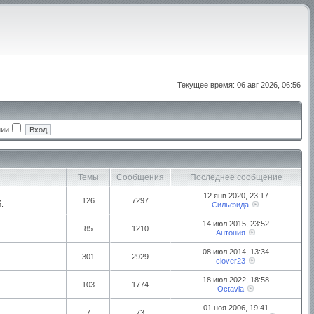
Текущее время: 06 авг 2026, 06:56
нии
Темы
Сообщения
Последнее сообщение
12 янв 2020, 23:17
126
7297
.
Сильфида
14 июл 2015, 23:52
85
1210
Антония
08 июл 2014, 13:34
301
2929
clover23
18 июл 2022, 18:58
103
1774
Octavia
01 ноя 2006, 19:41
7
73