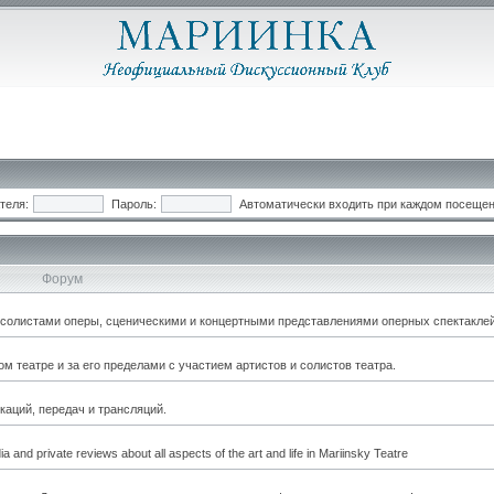
теля:
Пароль:
Автоматически входить при каждом посеще
Форум
, солистами оперы, сценическими и концертными представлениями оперных спектаклей
 театре и за его пределами с участием артистов и солистов театра.
каций, передач и трансляций.
a and private reviews about all aspects of the art and life in Mariinsky Teatre