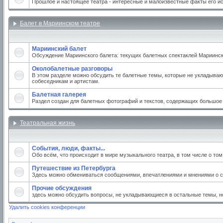
Прошлое и настоящее театра - интересные и малоизвестные факты его и
Балет в Мариинском театре
Мариинский балет
Обсуждение Мариинского балета: текущих балетных спектаклей Мариинског
Околобалетные разговоры
В этом разделе можно обсудить те балетные темы, которые не укладываю
собеседникам и артистам.
Балетная галерея
Раздел создан для балетных фотографий и текстов, содержащих большое
Театральная жизнь
События, люди, факты...
Обо всём, что происходит в мире музыкального театра, в том числе о то
Путешествие из Петербурга
Здесь можно обмениваться сообщениями, впечатлениями и мнениями о св
Прочие обсуждения
здесь можно обсудить вопросы, не укладывающиеся в остальные темы, но
Удалить cookies конференции