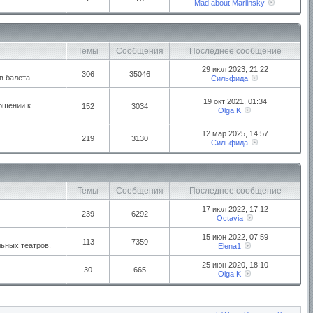
Mad about Mariinsky
Темы
Сообщения
Последнее сообщение
29 июл 2023, 21:22
306
35046
в балета.
Сильфида
19 окт 2021, 01:34
ошении к
152
3034
Olga K
12 мар 2025, 14:57
219
3130
Сильфида
Темы
Сообщения
Последнее сообщение
17 июл 2022, 17:12
239
6292
Octavia
15 июн 2022, 07:59
113
7359
ьных театров.
Elena1
25 июн 2020, 18:10
30
665
Olga K