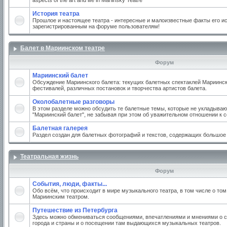
aspects of the art and life in Mariinsky Teatre
История театра
Прошлое и настоящее театра - интересные и малоизвестные факты его ис
зарегистрированным на форуме пользователям!
Балет в Мариинском театре
Форум
Мариинский балет
Обсуждение Мариинского балета: текущих балетных спектаклей Мариинско
фестивалей, различных постановок и творчества артистов балета.
Околобалетные разговоры
В этом разделе можно обсудить те балетные темы, которые не укладываю
"Мариинский балет", не забывая при этом об уважительном отношении к 
Балетная галерея
Раздел создан для балетных фотографий и текстов, содержащих большое
Театральная жизнь
Форум
События, люди, факты...
Обо всём, что происходит в мире музыкального театра, в том числе о том
Мариинским театром.
Путешествие из Петербурга
Здесь можно обмениваться сообщениями, впечатлениями и мнениями о с
города и страны и о посещении там выдающихся музыкальных театров.