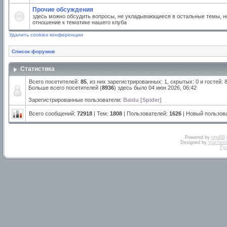
Прочие обсуждения
здесь можно обсудить вопросы, не укладывающиеся в остальные темы, но
отношение к тематике нашего клуба
Удалить cookies конференции
Список форумов
Статистика
Всего посетителей:
85
, из них зарегистрированных: 1, скрытых: 0 и гостей:
Больше всего посетителей (
8936
) здесь было 04 июн 2026, 06:42
Зарегистрированные пользователи:
Baidu [Spider]
Всего сообщений:
72918
| Тем:
1808
| Пользователей:
1626
| Новый пользов
Powered by
phpBB
Designed by
Vjachesl
Ру