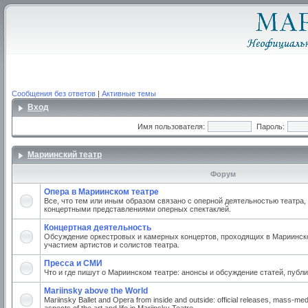
Сообщения без ответов
|
Активные темы
Вход
Имя пользователя:
Пароль:
Мариинский театр
Форум
Опера в Мариинском театре
Все, что тем или иным образом связано с оперной деятельностью театра,
концертными представлениями оперных спектаклей.
Концертная деятельность
Обсуждение оркестровых и камерных концертов, проходящих в Мариинско
участием артистов и солистов театра.
Пресса и СМИ
Что и где пишут о Мариинском театре: анонсы и обсуждение статей, публи
Mariinsky above the World
Mariinsky Ballet and Opera from inside and outside: official releases, mass-med