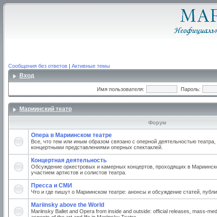
Сообщения без ответов
|
Активные темы
Вход
Имя пользователя:
Пароль:
Мариинский театр
Форум
Опера в Мариинском театре
Все, что тем или иным образом связано с оперной деятельностью театра,
концертными представлениями оперных спектаклей.
Концертная деятельность
Обсуждение оркестровых и камерных концертов, проходящих в Мариинско
участием артистов и солистов театра.
Пресса и СМИ
Что и где пишут о Мариинском театре: анонсы и обсуждение статей, публи
Mariinsky above the World
Mariinsky Ballet and Opera from inside and outside: official releases, mass-med