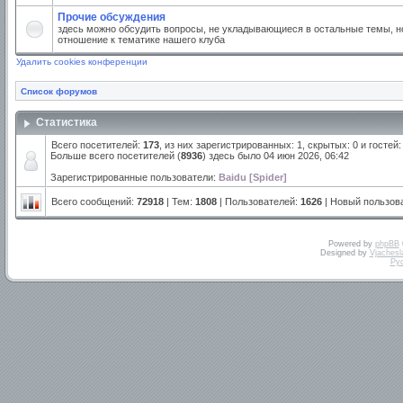
Прочие обсуждения
здесь можно обсудить вопросы, не укладывающиеся в остальные темы, но
отношение к тематике нашего клуба
Удалить cookies конференции
Список форумов
Статистика
Всего посетителей:
173
, из них зарегистрированных: 1, скрытых: 0 и госте
Больше всего посетителей (
8936
) здесь было 04 июн 2026, 06:42
Зарегистрированные пользователи:
Baidu [Spider]
Всего сообщений:
72918
| Тем:
1808
| Пользователей:
1626
| Новый пользов
Powered by
phpBB
Designed by
Vjachesl
Ру