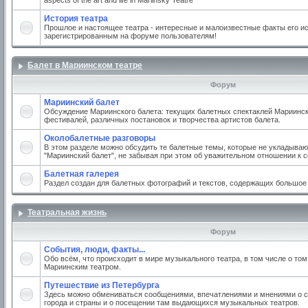
aspects of the art and life in Mariinsky Teatre
История театра
Прошлое и настоящее театра - интересные и малоизвестные факты его ис
зарегистрированным на форуме пользователям!
Балет в Мариинском театре
Форум
Мариинский балет
Обсуждение Мариинского балета: текущих балетных спектаклей Мариинско
фестивалей, различных постановок и творчества артистов балета.
Околобалетные разговоры
В этом разделе можно обсудить те балетные темы, которые не укладываю
"Мариинский балет", не забывая при этом об уважительном отношении к 
Балетная галерея
Раздел создан для балетных фотографий и текстов, содержащих большое
Театральная жизнь
Форум
События, люди, факты...
Обо всём, что происходит в мире музыкального театра, в том числе о том
Мариинским театром.
Путешествие из Петербурга
Здесь можно обмениваться сообщениями, впечатлениями и мнениями о с
города и страны и о посещении там выдающихся музыкальных театров.