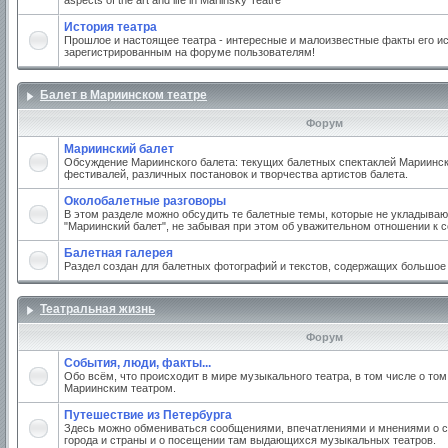
aspects of the art and life in Mariinsky Teatre
История театра
Прошлое и настоящее театра - интересные и малоизвестные факты его ис
зарегистрированным на форуме пользователям!
Балет в Мариинском театре
Форум
Мариинский балет
Обсуждение Мариинского балета: текущих балетных спектаклей Мариинско
фестивалей, различных постановок и творчества артистов балета.
Околобалетные разговоры
В этом разделе можно обсудить те балетные темы, которые не укладываю
"Мариинский балет", не забывая при этом об уважительном отношении к 
Балетная галерея
Раздел создан для балетных фотографий и текстов, содержащих большое
Театральная жизнь
Форум
События, люди, факты...
Обо всём, что происходит в мире музыкального театра, в том числе о том
Мариинским театром.
Путешествие из Петербурга
Здесь можно обмениваться сообщениями, впечатлениями и мнениями о с
города и страны и о посещении там выдающихся музыкальных театров.