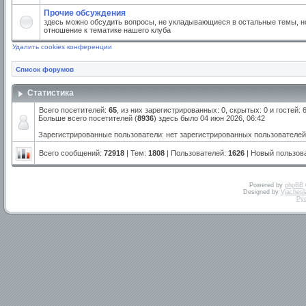
Прочие обсуждения
здесь можно обсудить вопросы, не укладывающиеся в остальные темы, но
отношение к тематике нашего клуба
Удалить cookies конференции
Список форумов
Статистика
Всего посетителей:
65
, из них зарегистрированных: 0, скрытых: 0 и гостей:
Больше всего посетителей (
8936
) здесь было 04 июн 2026, 06:42
Зарегистрированные пользователи: нет зарегистрированных пользователей
Всего сообщений:
72918
| Тем:
1808
| Пользователей:
1626
| Новый пользов
Powered by
phpBB
Designed by
Vjachesl
Ру