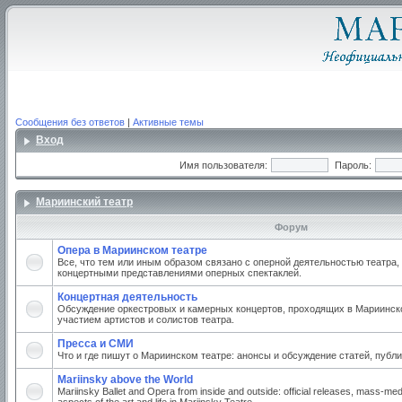
Сообщения без ответов
|
Активные темы
Вход
Имя пользователя:
Пароль:
Мариинский театр
Форум
Опера в Мариинском театре
Все, что тем или иным образом связано с оперной деятельностью театра,
концертными представлениями оперных спектаклей.
Концертная деятельность
Обсуждение оркестровых и камерных концертов, проходящих в Мариинско
участием артистов и солистов театра.
Пресса и СМИ
Что и где пишут о Мариинском театре: анонсы и обсуждение статей, публи
Mariinsky above the World
Mariinsky Ballet and Opera from inside and outside: official releases, mass-med