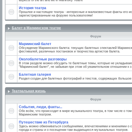
aspects of the art and life in Mariinsky Teatre
История театра
Прошлое и настоящее театра - интересные и малоизвестные факты его ис
зарегистрированным на форуме пользователям!
Балет в Мариинском театре
Форум
Мариинский балет
Обсуждение Мариинского балета: текущих балетных спектаклей Мариинско
фестивалей, различных постановок и творчества артистов балета.
Околобалетные разговоры
В этом разделе можно обсудить те балетные темы, которые не укладываю
"Мариинский балет", не забывая при этом об уважительном отношении к 
Балетная галерея
Раздел создан для балетных фотографий и текстов, содержащих большое
Театральная жизнь
Форум
События, люди, факты...
Обо всём, что происходит в мире музыкального театра, в том числе о том
Мариинским театром.
Путешествие из Петербурга
Здесь можно обмениваться сообщениями, впечатлениями и мнениями о с
города и страны и о посещении там выдающихся музыкальных театров.