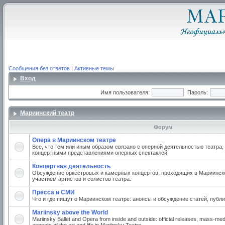
Сообщения без ответов
|
Активные темы
Вход
Имя пользователя:
Пароль:
Мариинский театр
Форум
Опера в Мариинском театре
Все, что тем или иным образом связано с оперной деятельностью театра,
концертными представлениями оперных спектаклей.
Концертная деятельность
Обсуждение оркестровых и камерных концертов, проходящих в Мариинско
участием артистов и солистов театра.
Пресса и СМИ
Что и где пишут о Мариинском театре: анонсы и обсуждение статей, публи
Mariinsky above the World
Mariinsky Ballet and Opera from inside and outside: official releases, mass-med