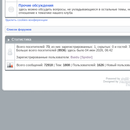
Прочие обсуждения
здесь можно обсудить вопросы, не укладывающиеся в остальные темы, но
отношение к тематике нашего клуба
Удалить cookies конференции
Список форумов
Статистика
Всего посетителей:
73
, из них зарегистрированных: 1, скрытых: 0 и гостей:
Больше всего посетителей (
8936
) здесь было 04 июн 2026, 06:42
Зарегистрированные пользователи:
Baidu [Spider]
Всего сообщений:
72918
| Тем:
1808
| Пользователей:
1626
| Новый пользов
Powered by
phpBB
Designed by
Vjachesl
Ру