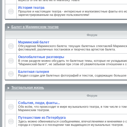
aspects of the art and life in Mariinsky Teatre
История театра
Прошлое и настоящее театра - интересные и малоизвестные факты его ис
зарегистрированным на форуме пользователям!
Балет в Мариинском театре
Форум
Мариинский балет
Обсуждение Мариинского балета: текущих балетных спектаклей Мариинско
фестивалей, различных постановок и творчества артистов балета.
Околобалетные разговоры
В этом разделе можно обсудить те балетные темы, которые не укладываю
"Мариинский балет", не забывая при этом об уважительном отношении к 
Балетная галерея
Раздел создан для балетных фотографий и текстов, содержащих большое
Театральная жизнь
Форум
События, люди, факты...
Обо всём, что происходит в мире музыкального театра, в том числе о том
Мариинским театром.
Путешествие из Петербурга
Здесь можно обмениваться сообщениями, впечатлениями и мнениями о с
города и страны и о посещении там выдающихся музыкальных театров.