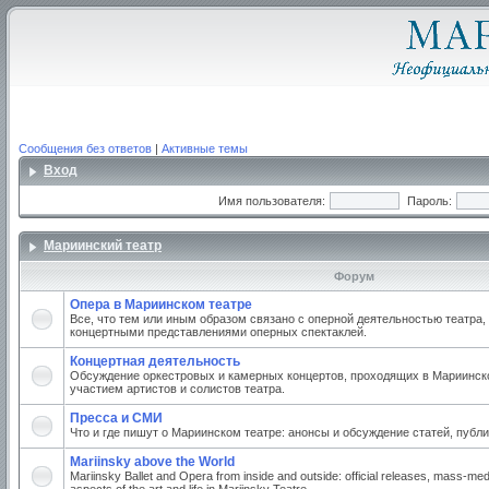
Сообщения без ответов
|
Активные темы
Вход
Имя пользователя:
Пароль:
Мариинский театр
Форум
Опера в Мариинском театре
Все, что тем или иным образом связано с оперной деятельностью театра,
концертными представлениями оперных спектаклей.
Концертная деятельность
Обсуждение оркестровых и камерных концертов, проходящих в Мариинско
участием артистов и солистов театра.
Пресса и СМИ
Что и где пишут о Мариинском театре: анонсы и обсуждение статей, публи
Mariinsky above the World
Mariinsky Ballet and Opera from inside and outside: official releases, mass-med