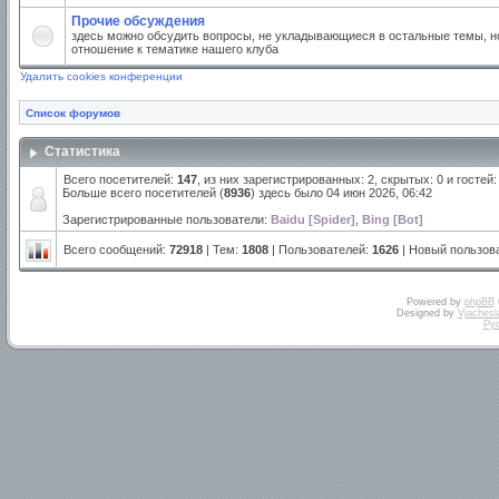
Прочие обсуждения
здесь можно обсудить вопросы, не укладывающиеся в остальные темы, но
отношение к тематике нашего клуба
Удалить cookies конференции
Список форумов
Статистика
Всего посетителей:
147
, из них зарегистрированных: 2, скрытых: 0 и госте
Больше всего посетителей (
8936
) здесь было 04 июн 2026, 06:42
Зарегистрированные пользователи:
Baidu [Spider]
,
Bing [Bot]
Всего сообщений:
72918
| Тем:
1808
| Пользователей:
1626
| Новый пользов
Powered by
phpBB
Designed by
Vjachesl
Ру