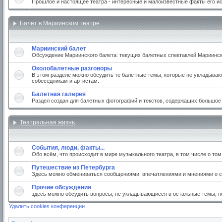
Прошлое и настоящее театра - интересные и малоизвестные факты его и
Балет в Мариинском театре
Мариинский балет
Обсуждение Мариинского балета: текущих балетных спектаклей Мариинског
Околобалетные разговоры
В этом разделе можно обсудить те балетные темы, которые не укладываю
собеседникам и артистам.
Балетная галерея
Раздел создан для балетных фотографий и текстов, содержащих большое
Театральная жизнь
События, люди, факты...
Обо всём, что происходит в мире музыкального театра, в том числе о то
Путешествие из Петербурга
Здесь можно обмениваться сообщениями, впечатлениями и мнениями о св
Прочие обсуждения
здесь можно обсудить вопросы, не укладывающиеся в остальные темы, но
Удалить cookies конференции