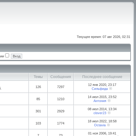
Текущее время: 07 авг 2026, 02:31
нии
Темы
Сообщения
Последнее сообщение
12 янв 2020, 23:17
126
7297
.
Сильфида
14 июл 2015, 23:52
85
1210
Антония
08 июл 2014, 13:34
301
2929
clover23
18 июл 2022, 18:58
103
1774
Octavia
01 ноя 2006, 19:41
7
73