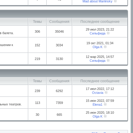
Mad about Mariinsky
Темы
Сообщения
Последнее сообщение
29 июл 2023, 21:22
306
35046
в балета.
Сильфида
19 окт 2021, 01:34
ошении к
152
3034
Olga K
12 мар 2025, 14:57
219
3130
Сильфида
Темы
Сообщения
Последнее сообщение
17 июл 2022, 17:12
239
6292
Octavia
15 июн 2022, 07:59
113
7359
ьных театров.
Elena1
25 июн 2020, 18:10
30
665
Olga K