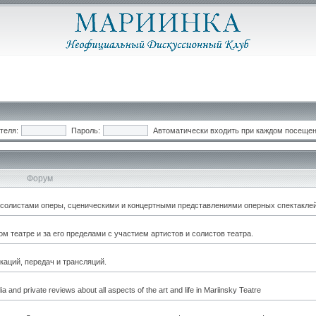
теля:
Пароль:
Автоматически входить при каждом посеще
Форум
, солистами оперы, сценическими и концертными представлениями оперных спектаклей
 театре и за его пределами с участием артистов и солистов театра.
каций, передач и трансляций.
a and private reviews about all aspects of the art and life in Mariinsky Teatre