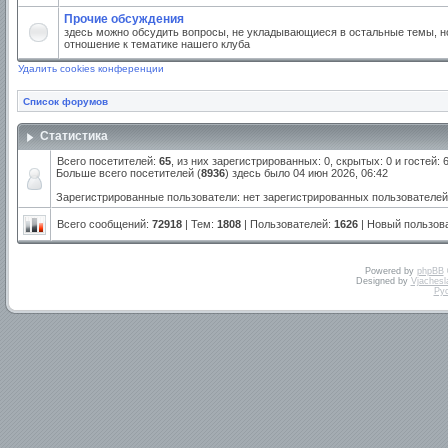
Прочие обсуждения
здесь можно обсудить вопросы, не укладывающиеся в остальные темы, но
отношение к тематике нашего клуба
Удалить cookies конференции
Список форумов
Статистика
Всего посетителей:
65
, из них зарегистрированных: 0, скрытых: 0 и гостей:
Больше всего посетителей (
8936
) здесь было 04 июн 2026, 06:42
Зарегистрированные пользователи: нет зарегистрированных пользователей
Всего сообщений:
72918
| Тем:
1808
| Пользователей:
1626
| Новый пользов
Powered by
phpBB
Designed by
Vjachesl
Ру