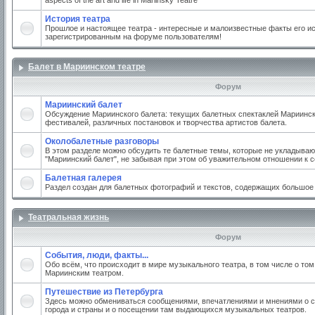
aspects of the art and life in Mariinsky Teatre
История театра
Прошлое и настоящее театра - интересные и малоизвестные факты его ис
зарегистрированным на форуме пользователям!
Балет в Мариинском театре
Форум
Мариинский балет
Обсуждение Мариинского балета: текущих балетных спектаклей Мариинско
фестивалей, различных постановок и творчества артистов балета.
Околобалетные разговоры
В этом разделе можно обсудить те балетные темы, которые не укладываю
"Мариинский балет", не забывая при этом об уважительном отношении к 
Балетная галерея
Раздел создан для балетных фотографий и текстов, содержащих большое
Театральная жизнь
Форум
События, люди, факты...
Обо всём, что происходит в мире музыкального театра, в том числе о том
Мариинским театром.
Путешествие из Петербурга
Здесь можно обмениваться сообщениями, впечатлениями и мнениями о с
города и страны и о посещении там выдающихся музыкальных театров.