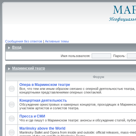
Сообщения без ответов
|
Активные темы
Вход
Имя пользователя:
Пароль:
Мариинский театр
Форум
Опера в Мариинском театре
Все, что тем или иным образом связано с оперной деятельностью театра,
концертными представлениями оперных спектаклей.
Концертная деятельность
Обсуждение оркестровых и камерных концертов, проходящих в Мариинско
участием артистов и солистов театра.
Пресса и СМИ
Что и где пишут о Мариинском театре: анонсы и обсуждение статей, публи
Mariinsky above the World
Mariinsky Ballet and Opera from inside and outside: official releases, mass-med