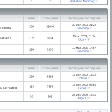
Mad about Mariinsky
Темы
Сообщения
Последнее сообщение
29 июл 2023, 21:22
306
35046
в балета.
Сильфида
19 окт 2021, 01:34
ошении к
152
3034
Olga K
12 мар 2025, 14:57
219
3130
Сильфида
Темы
Сообщения
Последнее сообщение
17 июл 2022, 17:12
239
6292
Octavia
15 июн 2022, 07:59
113
7359
ьных театров.
Elena1
25 июн 2020, 18:10
30
665
Olga K