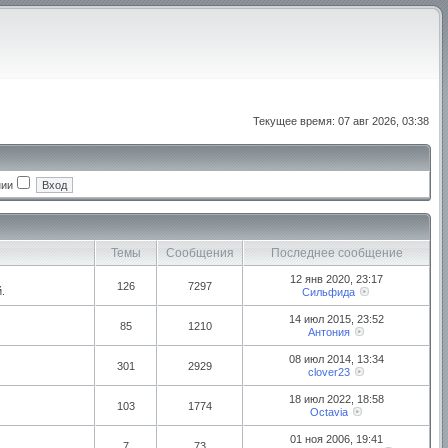
Текущее время: 07 авг 2026, 03:38
нии
Темы
Сообщения
Последнее сообщение
12 янв 2020, 23:17
126
7297
.
Сильфида
14 июл 2015, 23:52
85
1210
Антония
08 июл 2014, 13:34
301
2929
clover23
18 июл 2022, 18:58
103
1774
Octavia
01 ноя 2006, 19:41
7
73