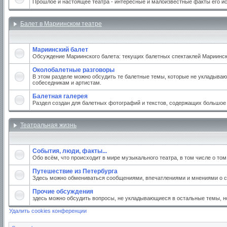
Прошлое и настоящее театра - интересные и малоизвестные факты его и
Балет в Мариинском театре
Мариинский балет
Обсуждение Мариинского балета: текущих балетных спектаклей Мариинског
Околобалетные разговоры
В этом разделе можно обсудить те балетные темы, которые не укладываю
собеседникам и артистам.
Балетная галерея
Раздел создан для балетных фотографий и текстов, содержащих большое
Театральная жизнь
События, люди, факты...
Обо всём, что происходит в мире музыкального театра, в том числе о то
Путешествие из Петербурга
Здесь можно обмениваться сообщениями, впечатлениями и мнениями о св
Прочие обсуждения
здесь можно обсудить вопросы, не укладывающиеся в остальные темы, но
Удалить cookies конференции