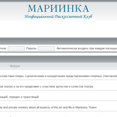
теля:
Пароль:
Автоматически входить при каждом посеще
Форум
, солистами оперы, сценическими и концертными представлениями оперных спектаклей
 театре и за его пределами с участием артистов и солистов театра.
каций, передач и трансляций.
a and private reviews about all aspects of the art and life in Mariinsky Teatre