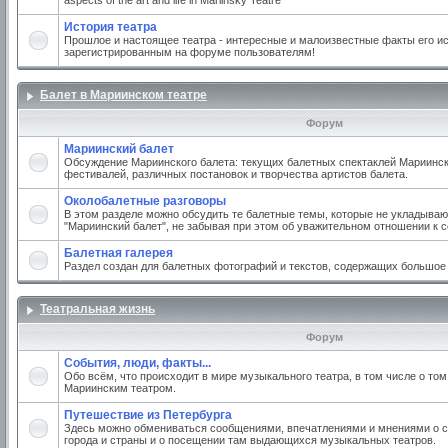
aspects of the art and life in Mariinsky Teatre
История театра
Прошлое и настоящее театра - интересные и малоизвестные факты его ис
зарегистрированным на форуме пользователям!
Балет в Мариинском театре
Форум
Мариинский балет
Обсуждение Мариинского балета: текущих балетных спектаклей Мариинско
фестивалей, различных постановок и творчества артистов балета.
Околобалетные разговоры
В этом разделе можно обсудить те балетные темы, которые не укладываю
"Мариинский балет", не забывая при этом об уважительном отношении к 
Балетная галерея
Раздел создан для балетных фотографий и текстов, содержащих большое
Театральная жизнь
Форум
События, люди, факты...
Обо всём, что происходит в мире музыкального театра, в том числе о том
Мариинским театром.
Путешествие из Петербурга
Здесь можно обмениваться сообщениями, впечатлениями и мнениями о с
города и страны и о посещении там выдающихся музыкальных театров.