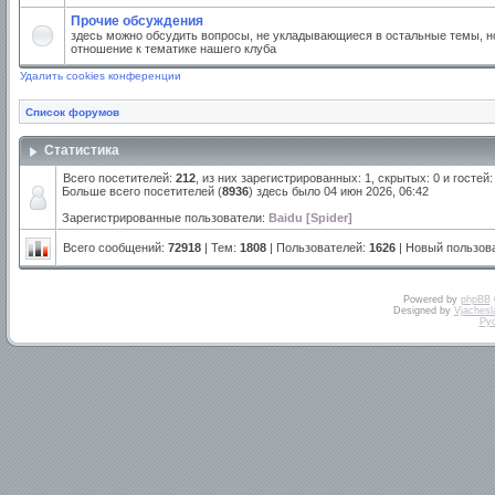
Прочие обсуждения
здесь можно обсудить вопросы, не укладывающиеся в остальные темы, но
отношение к тематике нашего клуба
Удалить cookies конференции
Список форумов
Статистика
Всего посетителей:
212
, из них зарегистрированных: 1, скрытых: 0 и гостей
Больше всего посетителей (
8936
) здесь было 04 июн 2026, 06:42
Зарегистрированные пользователи:
Baidu [Spider]
Всего сообщений:
72918
| Тем:
1808
| Пользователей:
1626
| Новый пользов
Powered by
phpBB
Designed by
Vjachesl
Ру