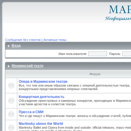
Сообщения без ответов
|
Активные темы
Вход
Имя пользователя:
Пароль:
Мариинский театр
Форум
Опера в Мариинском театре
Все, что тем или иным образом связано с оперной деятельностью театра,
концертными представлениями оперных спектаклей.
Концертная деятельность
Обсуждение оркестровых и камерных концертов, проходящих в Мариинско
участием артистов и солистов театра.
Пресса и СМИ
Что и где пишут о Мариинском театре: анонсы и обсуждение статей, публи
Mariinsky above the World
Mariinsky Ballet and Opera from inside and outside: official releases, mass-med