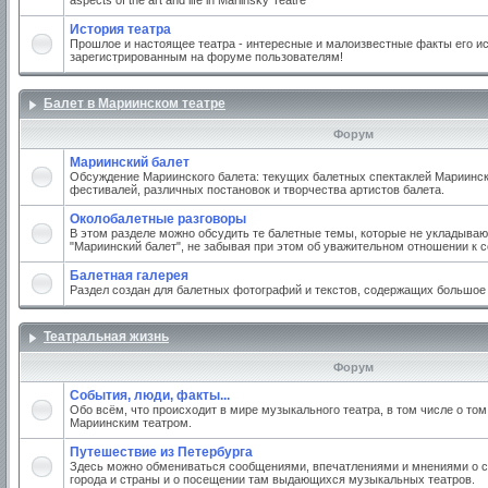
aspects of the art and life in Mariinsky Teatre
История театра
Прошлое и настоящее театра - интересные и малоизвестные факты его ис
зарегистрированным на форуме пользователям!
Балет в Мариинском театре
Форум
Мариинский балет
Обсуждение Мариинского балета: текущих балетных спектаклей Мариинско
фестивалей, различных постановок и творчества артистов балета.
Околобалетные разговоры
В этом разделе можно обсудить те балетные темы, которые не укладываю
"Мариинский балет", не забывая при этом об уважительном отношении к 
Балетная галерея
Раздел создан для балетных фотографий и текстов, содержащих большое
Театральная жизнь
Форум
События, люди, факты...
Обо всём, что происходит в мире музыкального театра, в том числе о том
Мариинским театром.
Путешествие из Петербурга
Здесь можно обмениваться сообщениями, впечатлениями и мнениями о с
города и страны и о посещении там выдающихся музыкальных театров.