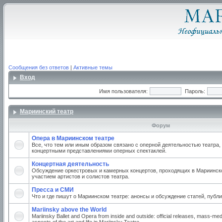
Сообщения без ответов
|
Активные темы
Вход
Имя пользователя:
Пароль:
Мариинский театр
Форум
Опера в Мариинском театре
Все, что тем или иным образом связано с оперной деятельностью театра,
концертными представлениями оперных спектаклей.
Концертная деятельность
Обсуждение оркестровых и камерных концертов, проходящих в Мариинско
участием артистов и солистов театра.
Пресса и СМИ
Что и где пишут о Мариинском театре: анонсы и обсуждение статей, публи
Mariinsky above the World
Mariinsky Ballet and Opera from inside and outside: official releases, mass-med