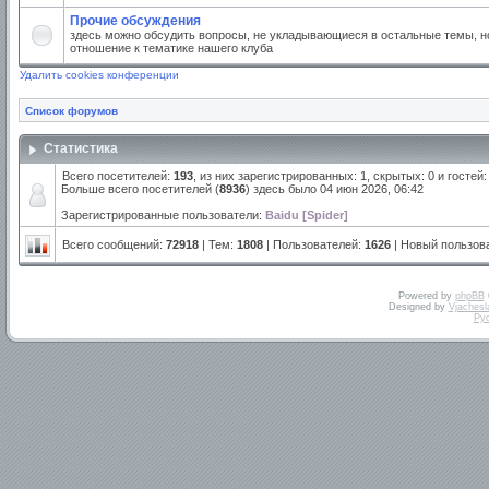
Прочие обсуждения
здесь можно обсудить вопросы, не укладывающиеся в остальные темы, но
отношение к тематике нашего клуба
Удалить cookies конференции
Список форумов
Статистика
Всего посетителей:
193
, из них зарегистрированных: 1, скрытых: 0 и госте
Больше всего посетителей (
8936
) здесь было 04 июн 2026, 06:42
Зарегистрированные пользователи:
Baidu [Spider]
Всего сообщений:
72918
| Тем:
1808
| Пользователей:
1626
| Новый пользов
Powered by
phpBB
Designed by
Vjachesl
Ру