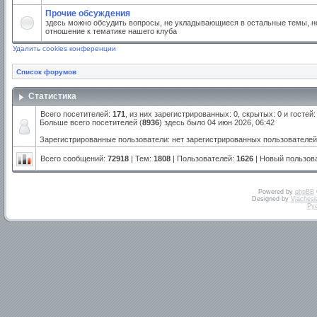
Прочие обсуждения
здесь можно обсудить вопросы, не укладывающиеся в остальные темы, но
отношение к тематике нашего клуба
Удалить cookies конференции
Список форумов
Статистика
Всего посетителей:
171
, из них зарегистрированных: 0, скрытых: 0 и госте
Больше всего посетителей (
8936
) здесь было 04 июн 2026, 06:42
Зарегистрированные пользователи: нет зарегистрированных пользователей
Всего сообщений:
72918
| Тем:
1808
| Пользователей:
1626
| Новый пользов
Powered by
phpBB
Designed by
Vjachesl
Ру