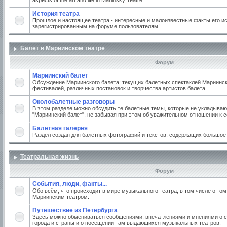
aspects of the art and life in Mariinsky Teatre
История театра
Прошлое и настоящее театра - интересные и малоизвестные факты его ис
зарегистрированным на форуме пользователям!
Балет в Мариинском театре
Форум
Мариинский балет
Обсуждение Мариинского балета: текущих балетных спектаклей Мариинско
фестивалей, различных постановок и творчества артистов балета.
Околобалетные разговоры
В этом разделе можно обсудить те балетные темы, которые не укладываю
"Мариинский балет", не забывая при этом об уважительном отношении к 
Балетная галерея
Раздел создан для балетных фотографий и текстов, содержащих большое
Театральная жизнь
Форум
События, люди, факты...
Обо всём, что происходит в мире музыкального театра, в том числе о том
Мариинским театром.
Путешествие из Петербурга
Здесь можно обмениваться сообщениями, впечатлениями и мнениями о с
города и страны и о посещении там выдающихся музыкальных театров.