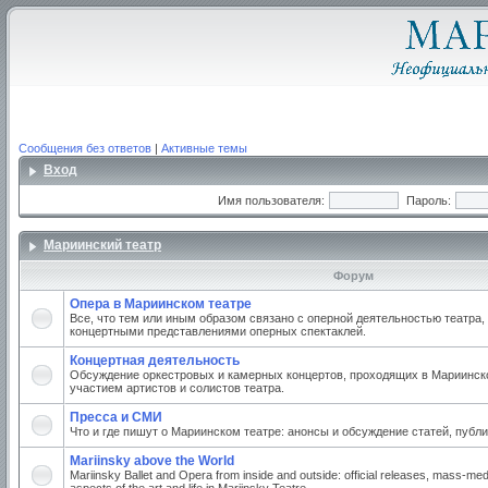
Сообщения без ответов
|
Активные темы
Вход
Имя пользователя:
Пароль:
Мариинский театр
Форум
Опера в Мариинском театре
Все, что тем или иным образом связано с оперной деятельностью театра,
концертными представлениями оперных спектаклей.
Концертная деятельность
Обсуждение оркестровых и камерных концертов, проходящих в Мариинско
участием артистов и солистов театра.
Пресса и СМИ
Что и где пишут о Мариинском театре: анонсы и обсуждение статей, публи
Mariinsky above the World
Mariinsky Ballet and Opera from inside and outside: official releases, mass-med