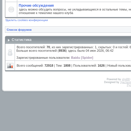
Прочие обсуждения
здесь можно обсудить вопросы, не укладывающиеся в остальные темы, но
отношение к тематике нашего клуба
Удалить cookies конференции
Список форумов
Статистика
Всего посетителей:
70
, из них зарегистрированных: 1, скрытых: 0 и гостей:
Больше всего посетителей (
8936
) здесь было 04 июн 2026, 06:42
Зарегистрированные пользователи:
Baidu [Spider]
Всего сообщений:
72918
| Тем:
1808
| Пользователей:
1626
| Новый пользов
Powered by
phpBB
Designed by
Vjachesl
Ру