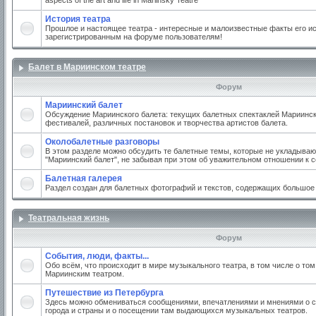
aspects of the art and life in Mariinsky Teatre
История театра
Прошлое и настоящее театра - интересные и малоизвестные факты его ис
зарегистрированным на форуме пользователям!
Балет в Мариинском театре
Форум
Мариинский балет
Обсуждение Мариинского балета: текущих балетных спектаклей Мариинско
фестивалей, различных постановок и творчества артистов балета.
Околобалетные разговоры
В этом разделе можно обсудить те балетные темы, которые не укладываю
"Мариинский балет", не забывая при этом об уважительном отношении к 
Балетная галерея
Раздел создан для балетных фотографий и текстов, содержащих большое
Театральная жизнь
Форум
События, люди, факты...
Обо всём, что происходит в мире музыкального театра, в том числе о том
Мариинским театром.
Путешествие из Петербурга
Здесь можно обмениваться сообщениями, впечатлениями и мнениями о с
города и страны и о посещении там выдающихся музыкальных театров.