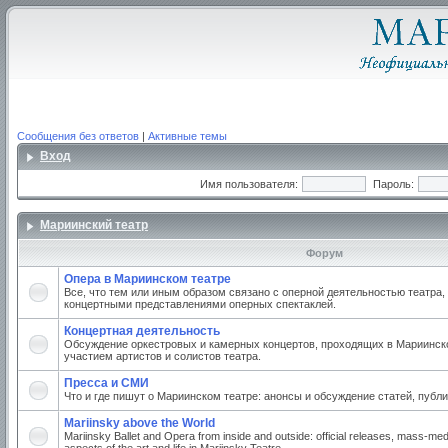
Сообщения без ответов
|
Активные темы
Вход
Имя пользователя:
Пароль:
Мариинский театр
Форум
Опера в Мариинском театре
Все, что тем или иным образом связано с оперной деятельностью театра,
концертными представлениями оперных спектаклей.
Концертная деятельность
Обсуждение оркестровых и камерных концертов, проходящих в Мариинско
участием артистов и солистов театра.
Пресса и СМИ
Что и где пишут о Мариинском театре: анонсы и обсуждение статей, публи
Mariinsky above the World
Mariinsky Ballet and Opera from inside and outside: official releases, mass-med