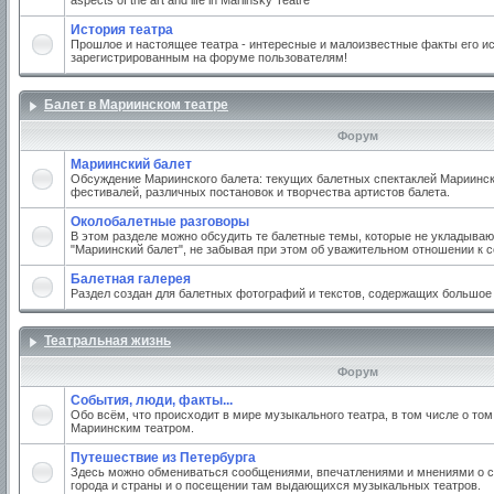
aspects of the art and life in Mariinsky Teatre
История театра
Прошлое и настоящее театра - интересные и малоизвестные факты его ис
зарегистрированным на форуме пользователям!
Балет в Мариинском театре
Форум
Мариинский балет
Обсуждение Мариинского балета: текущих балетных спектаклей Мариинско
фестивалей, различных постановок и творчества артистов балета.
Околобалетные разговоры
В этом разделе можно обсудить те балетные темы, которые не укладываю
"Мариинский балет", не забывая при этом об уважительном отношении к 
Балетная галерея
Раздел создан для балетных фотографий и текстов, содержащих большое
Театральная жизнь
Форум
События, люди, факты...
Обо всём, что происходит в мире музыкального театра, в том числе о том
Мариинским театром.
Путешествие из Петербурга
Здесь можно обмениваться сообщениями, впечатлениями и мнениями о с
города и страны и о посещении там выдающихся музыкальных театров.