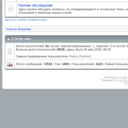
Прочие обсуждения
здесь можно обсудить вопросы, не укладывающиеся в остальные темы, но
отношение к тематике нашего клуба
Удалить cookies конференции
Список форумов
Статистика
Всего посетителей:
92
, из них зарегистрированных: 1, скрытых: 0 и гостей:
Больше всего посетителей (
8936
) здесь было 04 июн 2026, 06:42
Зарегистрированные пользователи:
Baidu [Spider]
Всего сообщений:
72918
| Тем:
1808
| Пользователей:
1626
| Новый пользов
Powered by
phpBB
Designed by
Vjachesl
Ру