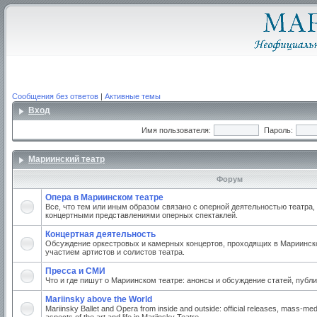
Сообщения без ответов
|
Активные темы
Вход
Имя пользователя:
Пароль:
Мариинский театр
Форум
Опера в Мариинском театре
Все, что тем или иным образом связано с оперной деятельностью театра,
концертными представлениями оперных спектаклей.
Концертная деятельность
Обсуждение оркестровых и камерных концертов, проходящих в Мариинско
участием артистов и солистов театра.
Пресса и СМИ
Что и где пишут о Мариинском театре: анонсы и обсуждение статей, публи
Mariinsky above the World
Mariinsky Ballet and Opera from inside and outside: official releases, mass-med