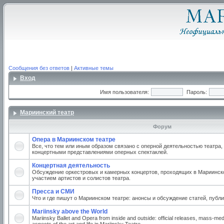
Сообщения без ответов
|
Активные темы
Вход
Имя пользователя:
Пароль:
Мариинский театр
Форум
Опера в Мариинском театре
Все, что тем или иным образом связано с оперной деятельностью театра,
концертными представлениями оперных спектаклей.
Концертная деятельность
Обсуждение оркестровых и камерных концертов, проходящих в Мариинско
участием артистов и солистов театра.
Пресса и СМИ
Что и где пишут о Мариинском театре: анонсы и обсуждение статей, публи
Mariinsky above the World
Mariinsky Ballet and Opera from inside and outside: official releases, mass-med