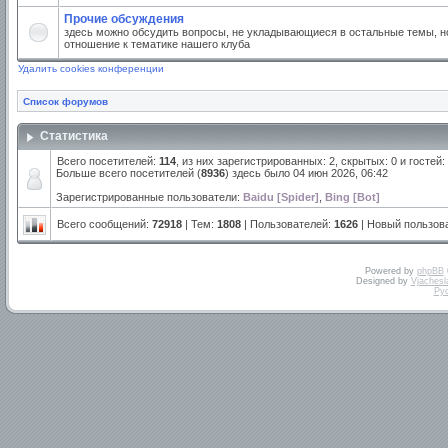
Прочие обсуждения
здесь можно обсудить вопросы, не укладывающиеся в остальные темы, но
отношение к тематике нашего клуба
Удалить cookies конференции
Список форумов
Статистика
Всего посетителей:
114
, из них зарегистрированных: 2, скрытых: 0 и гостей
Больше всего посетителей (
8936
) здесь было 04 июн 2026, 06:42
Зарегистрированные пользователи:
Baidu [Spider]
,
Bing [Bot]
Всего сообщений:
72918
| Тем:
1808
| Пользователей:
1626
| Новый пользов
Powered by
phpBB
Designed by
Vjachesl
Ру