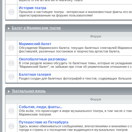
aspects of the art and life in Mariinsky Teatre
История театра
Прошлое и настоящее театра - интересные и малоизвестные факты его ис
зарегистрированным на форуме пользователям!
Балет в Мариинском театре
Форум
Мариинский балет
Обсуждение Мариинского балета: текущих балетных спектаклей Мариинско
фестивалей, различных постановок и творчества артистов балета.
Околобалетные разговоры
В этом разделе можно обсудить те балетные темы, которые не укладываю
"Мариинский балет", не забывая при этом об уважительном отношении к 
Балетная галерея
Раздел создан для балетных фотографий и текстов, содержащих большое
Театральная жизнь
Форум
События, люди, факты...
Обо всём, что происходит в мире музыкального театра, в том числе о том
Мариинским театром.
Путешествие из Петербурга
Здесь можно обмениваться сообщениями, впечатлениями и мнениями о с
города и страны и о посещении там выдающихся музыкальных театров.