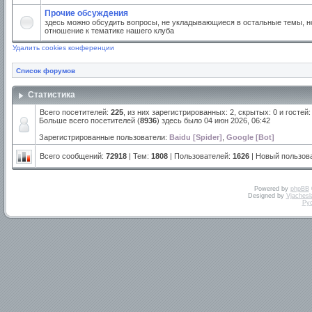
Прочие обсуждения
здесь можно обсудить вопросы, не укладывающиеся в остальные темы, но
отношение к тематике нашего клуба
Удалить cookies конференции
Список форумов
Статистика
Всего посетителей:
225
, из них зарегистрированных: 2, скрытых: 0 и госте
Больше всего посетителей (
8936
) здесь было 04 июн 2026, 06:42
Зарегистрированные пользователи:
Baidu [Spider]
,
Google [Bot]
Всего сообщений:
72918
| Тем:
1808
| Пользователей:
1626
| Новый пользов
Powered by
phpBB
Designed by
Vjachesl
Ру