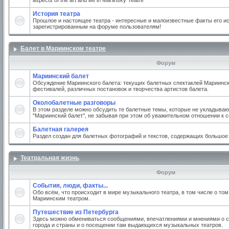
aspects of the art and life in Mariinsky Teatre
История театра
Прошлое и настоящее театра - интересные и малоизвестные факты его ис
зарегистрированным на форуме пользователям!
Балет в Мариинском театре
Форум
Мариинский балет
Обсуждение Мариинского балета: текущих балетных спектаклей Мариинско
фестивалей, различных постановок и творчества артистов балета.
Околобалетные разговоры
В этом разделе можно обсудить те балетные темы, которые не укладываю
"Мариинский балет", не забывая при этом об уважительном отношении к 
Балетная галерея
Раздел создан для балетных фотографий и текстов, содержащих большое
Театральная жизнь
Форум
События, люди, факты...
Обо всём, что происходит в мире музыкального театра, в том числе о том
Мариинским театром.
Путешествие из Петербурга
Здесь можно обмениваться сообщениями, впечатлениями и мнениями о с
города и страны и о посещении там выдающихся музыкальных театров.