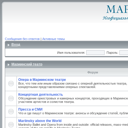
Сообщения без ответов
|
Активные темы
Вход
Имя пользователя:
Пароль:
Мариинский театр
Форум
Опера в Мариинском театре
Все, что тем или иным образом связано с оперной деятельностью театра,
концертными представлениями оперных спектаклей.
Концертная деятельность
Обсуждение оркестровых и камерных концертов, проходящих в Мариинско
участием артистов и солистов театра.
Пресса и СМИ
Что и где пишут о Мариинском театре: анонсы и обсуждение статей, публи
Mariinsky above the World
Mariinsky Ballet and Opera from inside and outside: official releases, mass-med