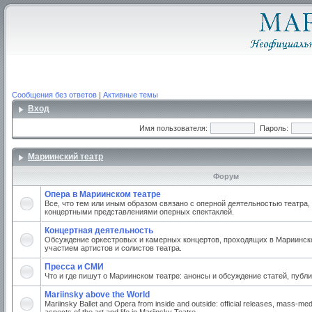
Сообщения без ответов
|
Активные темы
Вход
Имя пользователя:
Пароль:
Мариинский театр
Форум
Опера в Мариинском театре
Все, что тем или иным образом связано с оперной деятельностью театра,
концертными представлениями оперных спектаклей.
Концертная деятельность
Обсуждение оркестровых и камерных концертов, проходящих в Мариинско
участием артистов и солистов театра.
Пресса и СМИ
Что и где пишут о Мариинском театре: анонсы и обсуждение статей, публи
Mariinsky above the World
Mariinsky Ballet and Opera from inside and outside: official releases, mass-med