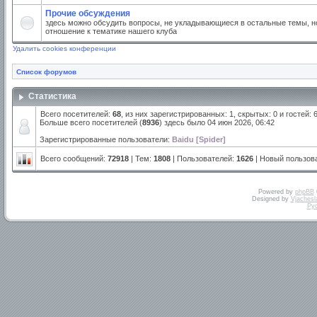
Прочие обсуждения
здесь можно обсудить вопросы, не укладывающиеся в остальные темы, но
отношение к тематике нашего клуба
Удалить cookies конференции
Список форумов
Статистика
Всего посетителей:
68
, из них зарегистрированных: 1, скрытых: 0 и гостей:
Больше всего посетителей (
8936
) здесь было 04 июн 2026, 06:42
Зарегистрированные пользователи:
Baidu [Spider]
Всего сообщений:
72918
| Тем:
1808
| Пользователей:
1626
| Новый пользов
Powered by
phpBB
Designed by
Vjachesl
Ру