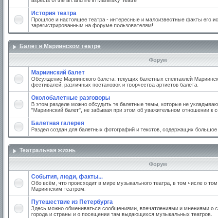
aspects of the art and life in Mariinsky Teatre
История театра
Прошлое и настоящее театра - интересные и малоизвестные факты его ис
зарегистрированным на форуме пользователям!
Балет в Мариинском театре
Форум
Мариинский балет
Обсуждение Мариинского балета: текущих балетных спектаклей Мариинско
фестивалей, различных постановок и творчества артистов балета.
Околобалетные разговоры
В этом разделе можно обсудить те балетные темы, которые не укладываю
"Мариинский балет", не забывая при этом об уважительном отношении к 
Балетная галерея
Раздел создан для балетных фотографий и текстов, содержащих большое
Театральная жизнь
Форум
События, люди, факты...
Обо всём, что происходит в мире музыкального театра, в том числе о том
Мариинским театром.
Путешествие из Петербурга
Здесь можно обмениваться сообщениями, впечатлениями и мнениями о с
города и страны и о посещении там выдающихся музыкальных театров.