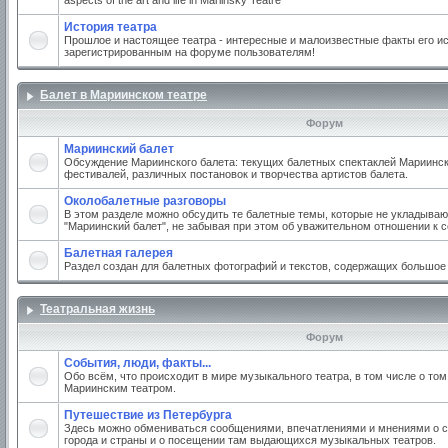
aspects of the art and life in Mariinsky Teatre
История театра
Прошлое и настоящее театра - интересные и малоизвестные факты его ис
зарегистрированным на форуме пользователям!
Балет в Мариинском театре
Форум
Мариинский балет
Обсуждение Мариинского балета: текущих балетных спектаклей Мариинско
фестивалей, различных постановок и творчества артистов балета.
Околобалетные разговоры
В этом разделе можно обсудить те балетные темы, которые не укладываю
"Мариинский балет", не забывая при этом об уважительном отношении к 
Балетная галерея
Раздел создан для балетных фотографий и текстов, содержащих большое
Театральная жизнь
Форум
События, люди, факты...
Обо всём, что происходит в мире музыкального театра, в том числе о том
Мариинским театром.
Путешествие из Петербурга
Здесь можно обмениваться сообщениями, впечатлениями и мнениями о с
города и страны и о посещении там выдающихся музыкальных театров.