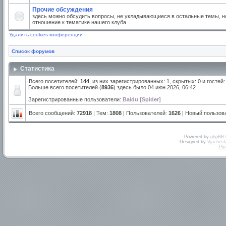
Прочие обсуждения
здесь можно обсудить вопросы, не укладывающиеся в остальные темы, но
отношение к тематике нашего клуба
Удалить cookies конференции
Список форумов
Статистика
Всего посетителей:
144
, из них зарегистрированных: 1, скрытых: 0 и госте
Больше всего посетителей (
8936
) здесь было 04 июн 2026, 06:42
Зарегистрированные пользователи:
Baidu [Spider]
Всего сообщений:
72918
| Тем:
1808
| Пользователей:
1626
| Новый пользов
Powered by
phpBB
Designed by
Vjachesl
Ру