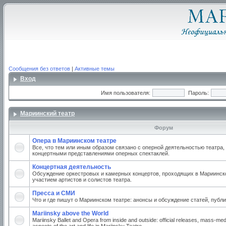
Сообщения без ответов
|
Активные темы
Вход
Имя пользователя:
Пароль:
Мариинский театр
Форум
Опера в Мариинском театре
Все, что тем или иным образом связано с оперной деятельностью театра,
концертными представлениями оперных спектаклей.
Концертная деятельность
Обсуждение оркестровых и камерных концертов, проходящих в Мариинско
участием артистов и солистов театра.
Пресса и СМИ
Что и где пишут о Мариинском театре: анонсы и обсуждение статей, публи
Mariinsky above the World
Mariinsky Ballet and Opera from inside and outside: official releases, mass-med