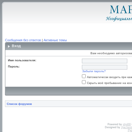
Сообщения без ответов
|
Активные темы
Вход
Вам необходимо авторизова
Имя пользователя:
Пароль:
Забыли пароль?
Автоматически входить при к
Скрыть моё пребывание на кон
Список форумов
Powered by
phpBB
Designed by
Vjachesl
Ру