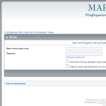
Сообщения без ответов
|
Активные темы
Вход
Вам необходимо авторизова
Имя пользователя:
Пароль:
Забыли пароль?
Автоматически входить при к
Скрыть моё пребывание на кон
Список форумов
Powered by
phpBB
Designed by
Vjachesl
Ру