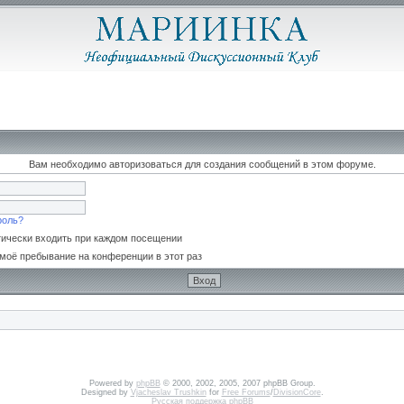
Вам необходимо авторизоваться для создания сообщений в этом форуме.
роль?
ически входить при каждом посещении
моё пребывание на конференции в этот раз
Powered by
phpBB
© 2000, 2002, 2005, 2007 phpBB Group.
Designed by
Vjacheslav Trushkin
for
Free Forums
/
DivisionCore
.
Русская поддержка phpBB