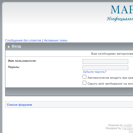
Сообщения без ответов
|
Активные темы
Вход
Вам необходимо авторизова
Имя пользователя:
Пароль:
Забыли пароль?
Автоматически входить при к
Скрыть моё пребывание на кон
Список форумов
Powered by
phpBB
Designed by
Vjachesl
Ру