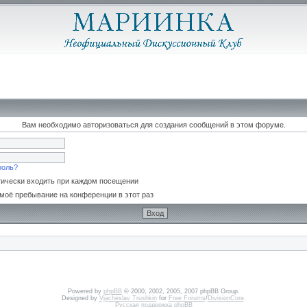
Вам необходимо авторизоваться для создания сообщений в этом форуме.
роль?
ически входить при каждом посещении
моё пребывание на конференции в этот раз
Powered by
phpBB
© 2000, 2002, 2005, 2007 phpBB Group.
Designed by
Vjacheslav Trushkin
for
Free Forums
/
DivisionCore
.
Русская поддержка phpBB