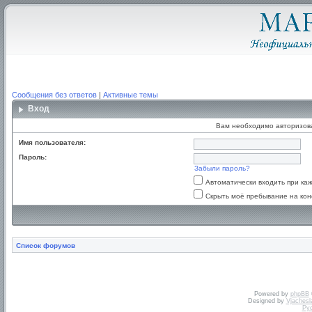
Сообщения без ответов
|
Активные темы
Вход
Вам необходимо авторизоват
Имя пользователя:
Пароль:
Забыли пароль?
Автоматически входить при к
Скрыть моё пребывание на кон
Список форумов
Powered by
phpBB
Designed by
Vjachesl
Ру