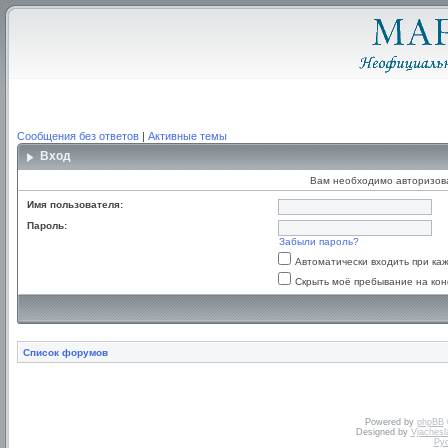
Сообщения без ответов
|
Активные темы
Вход
Вам необходимо авторизоват
Имя пользователя:
Пароль:
Забыли пароль?
Автоматически входить при к
Скрыть моё пребывание на кон
Список форумов
Powered by
phpBB
Designed by
Vjachesl
Ру