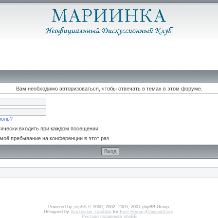
Вам необходимо авторизоваться, чтобы отвечать в темах в этом форуме.
роль?
ически входить при каждом посещении
моё пребывание на конференции в этот раз
Powered by
phpBB
© 2000, 2002, 2005, 2007 phpBB Group.
Designed by
Vjacheslav Trushkin
for
Free Forums
/
DivisionCore
.
Русская поддержка phpBB