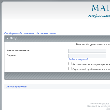
Сообщения без ответов
|
Активные темы
Вход
Вам необходимо авторизоват
Имя пользователя:
Пароль:
Забыли пароль?
Автоматически входить при к
Скрыть моё пребывание на кон
Список форумов
Powered by
phpBB
Designed by
Vjachesl
Ру